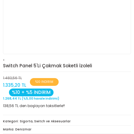
<
Switch Panel 5'Li Çakmak Soketli İzoleli
1.483,56 TL
%10 İNDİRİM
1.335,20 TL
%10 + %5 İNDİRİM
1.268,44 TL (%5,00 havale indirimi)
138,56 TL den başlayan taksitlerle!!
Kategori
Sigorta, Switch ve Aksesuarlar
Marka
Denizmar