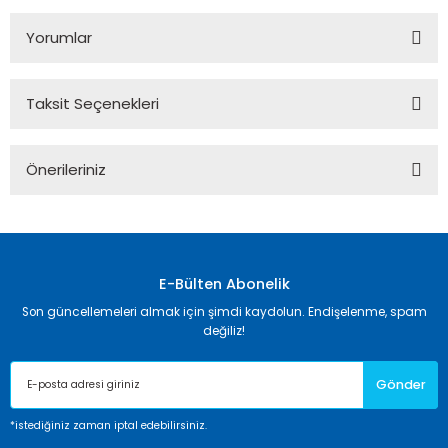
Yorumlar
Taksit Seçenekleri
Bu ürüne ilk yorumu siz yapın!
Önerileriniz
Yorum Yaz
Bu ürünün fiyat bilgisi, resim, ürün açıklamalarında ve diğer
konularda yetersiz gördüğünüz noktaları öneri formunu
kullanarak tarafımıza iletebilirsiniz.
Görüş ve önerileriniz için teşekkür ederiz.
E-Bülten Abonelik
Son güncellemeleri almak için şimdi kaydolun. Endişelenme, spam
Ürün resmi kalitesiz, bozuk veya görüntülenemiyor.
değiliz!
Ürün açıklamasında eksik bilgiler bulunuyor.
Gönder
Ürün bilgilerinde hatalar bulunuyor.
Ürün fiyatı diğer sitelerden daha pahalı.
*istediğiniz zaman iptal edebilirsiniz.
Bu ürüne benzer farklı alternatifler olmalı.