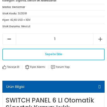
Kategori
Sigorta, Switch ve Aksesuarlar
Marka
Denizmar
Stok Kodu
SL13091
Fiyat
42,40 USD + KDV
Stok Durumu
Mevcut
Sepete Ekle
Tavsiye Et
Fiyar Alarmı
Yorum Yap
Ürün Bilgisi
SWITCH PANEL 6 LI Otomatik