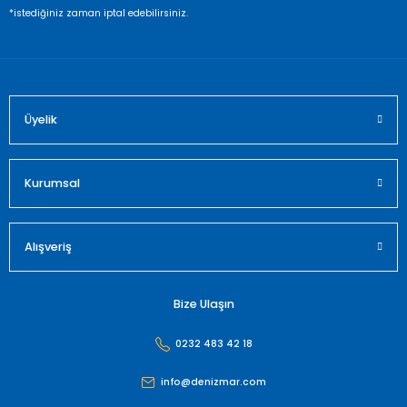
Ürün fiyatı diğer sitelerden daha pahalı.
*istediğiniz zaman iptal edebilirsiniz.
Bu ürüne benzer farklı alternatifler olmalı.
Üyelik
Gönder
Kurumsal
Alışveriş
Bize Ulaşın
0232 483 42 18
info@denizmar.com