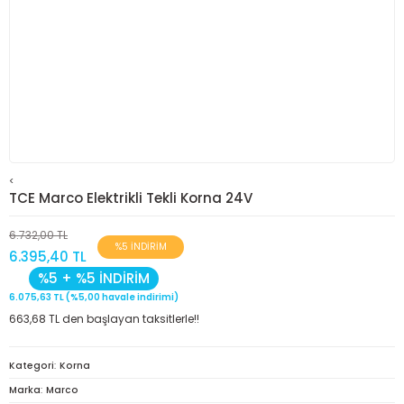
<
TCE Marco Elektrikli Tekli Korna 24V
6.732,00 TL
%5 İNDİRİM
6.395,40 TL
%5 + %5 İNDİRİM
6.075,63 TL (%5,00 havale indirimi)
663,68 TL den başlayan taksitlerle!!
Kategori
Korna
Marka
Marco