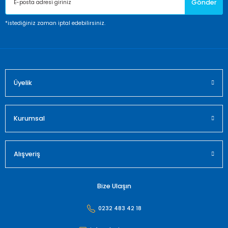
Gönder
Ürün bilgilerinde hatalar bulunuyor.
Ürün fiyatı diğer sitelerden daha pahalı.
*istediğiniz zaman iptal edebilirsiniz.
Bu ürüne benzer farklı alternatifler olmalı.
Üyelik
Gönder
Kurumsal
Alışveriş
Bize Ulaşın
0232 483 42 18