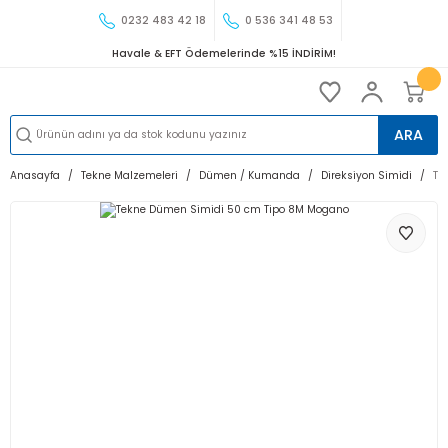
0232 483 42 18
0 536 341 48 53
Havale & EFT Ödemelerinde %15 İNDİRİM!
ARA
Anasayfa
Tekne Malzemeleri
Dümen / Kumanda
Direksiyon Simidi
Te