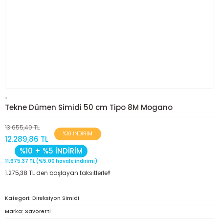
<
Tekne Dümen Simidi 50 cm Tipo 8M Mogano
13.655,40 TL
%10 İNDİRİM
12.289,86 TL
%10 + %5 İNDİRİM
11.675,37 TL (%5,00 havale indirimi)
1.275,38 TL den başlayan taksitlerle!!
Kategori
Direksiyon Simidi
Marka
Savoretti