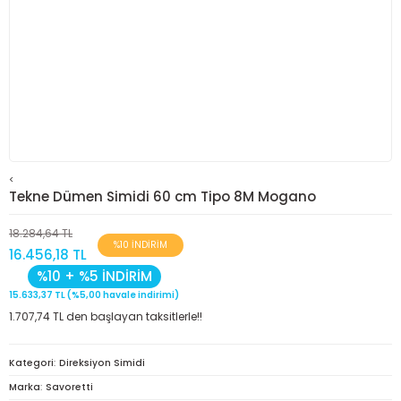
<
Tekne Dümen Simidi 60 cm Tipo 8M Mogano
18.284,64 TL
%10 İNDİRİM
16.456,18 TL
%10 + %5 İNDİRİM
15.633,37 TL (%5,00 havale indirimi)
1.707,74 TL den başlayan taksitlerle!!
Kategori
Direksiyon Simidi
Marka
Savoretti