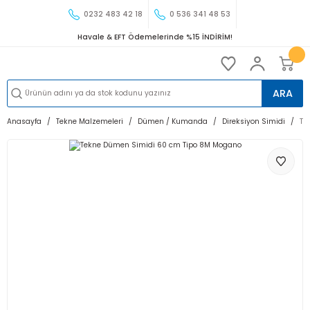
0232 483 42 18
0 536 341 48 53
Havale & EFT Ödemelerinde %15 İNDİRİM!
ARA
Anasayfa
Tekne Malzemeleri
Dümen / Kumanda
Direksiyon Simidi
Te