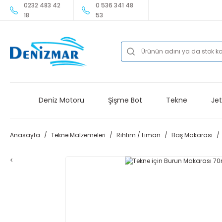
0232 483 42
0 536 341 48
18
53
Deniz Motoru
Şişme Bot
Tekne
Jet
Anasayfa
Tekne Malzemeleri
Rıhtım / Liman
Baş Makarası
<