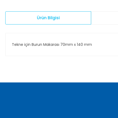
Ürün Bilgisi
Tekne için Burun Makarası 70mm x 140 mm
Bu ürünün fiyat bilgisi, resim, ürün açıklamalarında ve diğer ko
Görüş ve önerileriniz için teşekkür ederiz.
Ürün resmi kalitesiz, bozuk veya görüntülenemiyor.
Ürün açıklamasında eksik bilgiler bulunuyor.
Ürün bilgilerinde hatalar bulunuyor.
Ürün fiyatı diğer sitelerden daha pahalı.