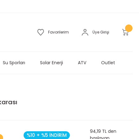
Favorilerim
Üye Girişi
Su Sporları
Solar Enerji
ATV
Outlet
karası
94,19 TL den
%10 + %5 İNDİRİM
başlayan