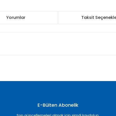
Yorumlar
Taksit Seçenekle
nularda yetersiz gördüğünüz noktaları öneri formunu kullanarak tarafımı
Bu ürüne ilk yorumu siz yapın!
Yorum Yaz
E-Bülten Abonelik
Son güncellemeleri almak için şimdi kaydolun.