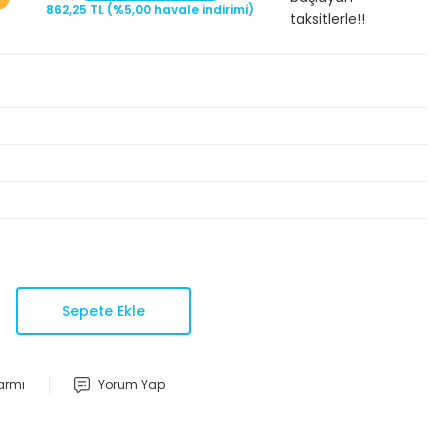
862,25 TL (%5,00 havale indirimi)
taksitlerle!!
Sepete Ekle
larmı
Yorum Yap