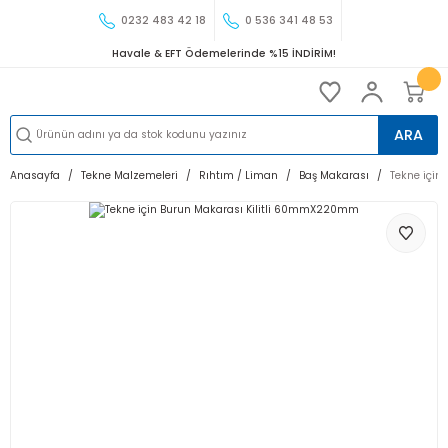
0232 483 42 18
0 536 341 48 53
Havale & EFT Ödemelerinde %15 İNDİRİM!
ARA
Anasayfa
Tekne Malzemeleri
Rıhtım / Liman
Baş Makarası
Tekne için