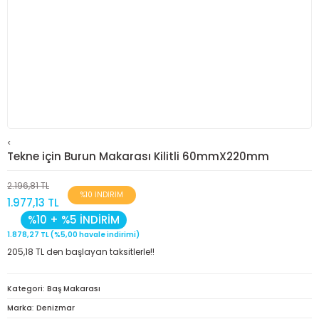
<
Tekne için Burun Makarası Kilitli 60mmX220mm
2.196,81 TL
%10 İNDİRİM
1.977,13 TL
%10 + %5 İNDİRİM
1.878,27 TL (%5,00 havale indirimi)
205,18 TL den başlayan taksitlerle!!
Kategori
Baş Makarası
Marka
Denizmar