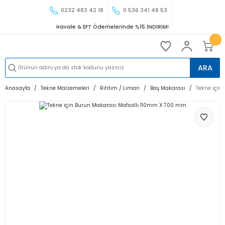
0232 483 42 18
0 536 341 48 53
Havale & EFT Ödemelerinde %15 İNDİRİM!
ARA
Anasayfa
Tekne Malzemeleri
Rıhtım / Liman
Baş Makarası
Tekne için