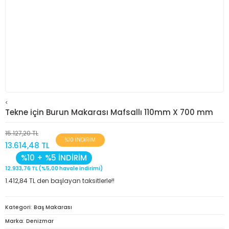
<
Tekne için Burun Makarası Mafsallı 110mm X 700 mm
15.127,20 TL
%10 İNDİRİM
13.614,48 TL
%10 + %5 İNDİRİM
12.933,76 TL (%5,00 havale indirimi)
1.412,84 TL den başlayan taksitlerle!!
Kategori
Baş Makarası
Marka
Denizmar