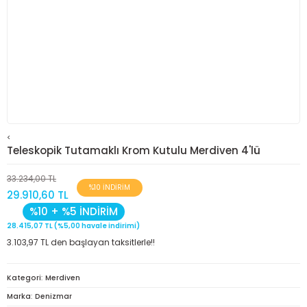
<
Teleskopik Tutamaklı Krom Kutulu Merdiven 4'lü
33.234,00 TL
%10 İNDİRİM
29.910,60 TL
%10 + %5 İNDİRİM
28.415,07 TL (%5,00 havale indirimi)
3.103,97 TL den başlayan taksitlerle!!
Kategori
Merdiven
Marka
Denizmar