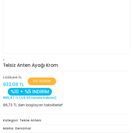
<
Telsiz Anten Ayağı Krom
1.035,64 TL
%10 İNDİRİM
932,08 TL
%10 + %5 İNDİRİM
885,47 TL (%5,00 havale indirimi)
96,73 TL den başlayan taksitlerle!!
Kategori
Tekne Anteni
Marka
Denizmar