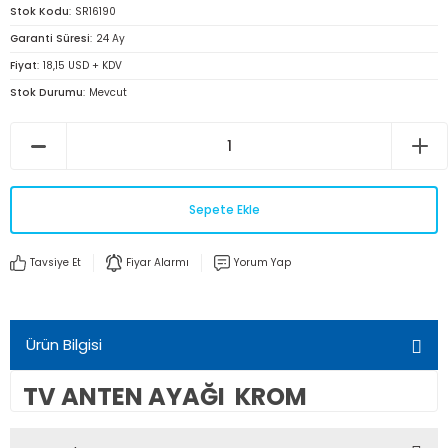
Stok Kodu
SR16190
Garanti Süresi
24 Ay
Fiyat
18,15 USD + KDV
Stok Durumu
Mevcut
Sepete Ekle
Tavsiye Et
Fiyar Alarmı
Yorum Yap
Ürün Bilgisi
TV ANTEN AYAĞI KROM