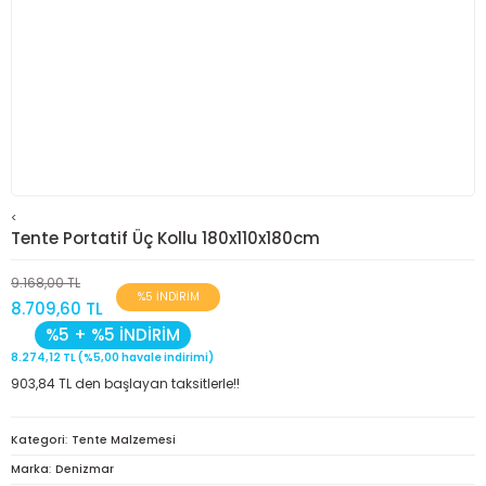
<
Tente Portatif Üç Kollu 180x110x180cm
9.168,00 TL
%5 İNDİRİM
8.709,60 TL
%5 + %5 İNDİRİM
8.274,12 TL (%5,00 havale indirimi)
903,84 TL den başlayan taksitlerle!!
Kategori
Tente Malzemesi
Marka
Denizmar