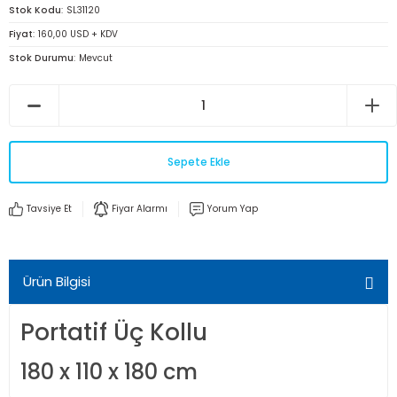
Stok Kodu
SL31120
Fiyat
160,00 USD + KDV
Stok Durumu
Mevcut
Sepete Ekle
Tavsiye Et
Fiyar Alarmı
Yorum Yap
Ürün Bilgisi
Portatif Üç Kollu
180 x 110 x 180 cm