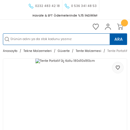
0232 483 42 18
0 536 341 48 53
Havale & EFT Ödemelerinde %15 İNDİRİM!
ARA
Anasayfa
Tekne Malzemeleri
Güverte
Tente Malzemesi
Tente Portatif 