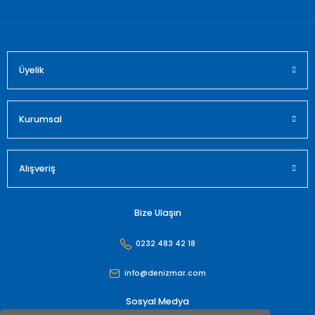
Bu ürüne benzer farklı alternatifler olmalı.
Üyelik
Gönder
Kurumsal
Alışveriş
Bize Ulaşın
0232 483 42 18
info@denizmar.com
Sosyal Medya