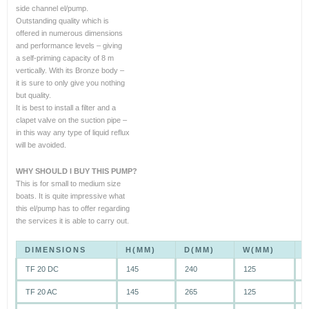
side channel el/pump.
Outstanding quality which is
offered in numerous dimensions
and performance levels – giving
a self-priming capacity of 8 m
vertically. With its Bronze body –
it is sure to only give you nothing
but quality.
It is best to install a filter and a
clapet valve on the suction pipe –
in this way any type of liquid reflux
will be avoided.
WHY SHOULD I BUY THIS PUMP?
This is for small to medium size
boats. It is quite impressive what
this el/pump has to offer regarding
the services it is able to carry out.
DIMENSIONS
H(MM)
D(MM)
W(MM)
TF 20 DC
145
240
125
7
TF 20 AC
145
265
125
6