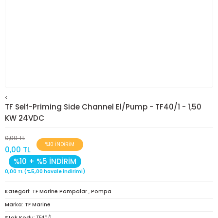
<
TF Self-Priming Side Channel El/Pump - TF40/1 - 1,50
KW 24VDC
0,00 TL
%10 İNDİRİM
0,00 TL
%10 + %5 İNDİRİM
0,00 TL (%5,00 havale indirimi)
Kategori
TF Marine Pompalar
,
Pompa
Marka
TF Marine
Stok Kodu
TF40/1