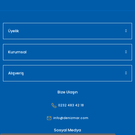
Bu ürüne benzer farklı alternatifler olmalı.
Üyelik
Gönder
Kurumsal
Alışveriş
Bize Ulaşın
0232 483 42 18
info@denizmar.com
Sosyal Medya