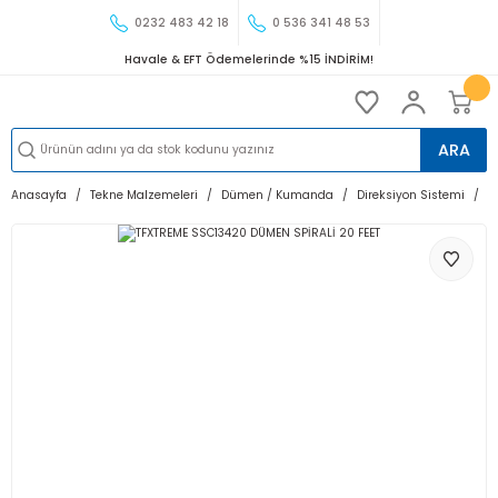
0232 483 42 18
0 536 341 48 53
Havale & EFT Ödemelerinde %15 İNDİRİM!
ARA
Anasayfa
Tekne Malzemeleri
Dümen / Kumanda
Direksiyon Sistemi
T