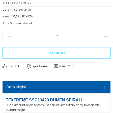
Stok Kodu
45.49.T20
Garanti Süresi
24 Ay
Fiyat
433,33 USD + KDV
Stok Durumu
Mevcut
Sepete Ekle
Tavsiye Et
Fiyar Alarmı
Yorum Yap
Ürün Bilgisi
TFXTREME SSC13420 DÜMEN SPİRALİ
Backmount rack sistem. Genellikle Amerikan ithaş teknelerde
kullanılmıştır.