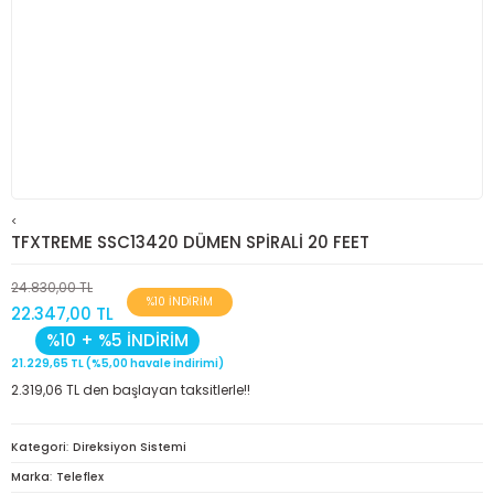
<
TFXTREME SSC13420 DÜMEN SPİRALİ 20 FEET
24.830,00 TL
%10 İNDİRİM
22.347,00 TL
%10 + %5 İNDİRİM
21.229,65 TL (%5,00 havale indirimi)
2.319,06 TL den başlayan taksitlerle!!
Kategori
Direksiyon Sistemi
Marka
Teleflex