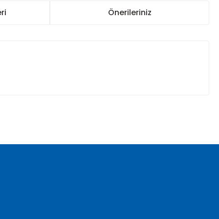
ri
Önerileriniz
za iletebilirsiniz.