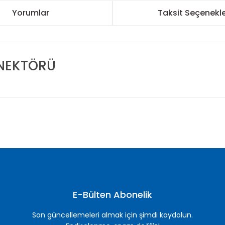
Yorumlar
Taksit Seçenekle
NEKTÖRÜ
nularda yetersiz gördüğünüz noktaları öneri formunu kullanarak tarafımı
Bu ürüne ilk yorumu siz yapın!
Yorum Yaz
E-Bülten Abonelik
Son güncellemeleri almak için şimdi kaydolun.