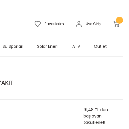
Favorilerim
Üye Girişi
Su Sporları
Solar Enerji
ATV
Outlet
AKIT
91,48 TL den
başlayan
taksitlerle!!