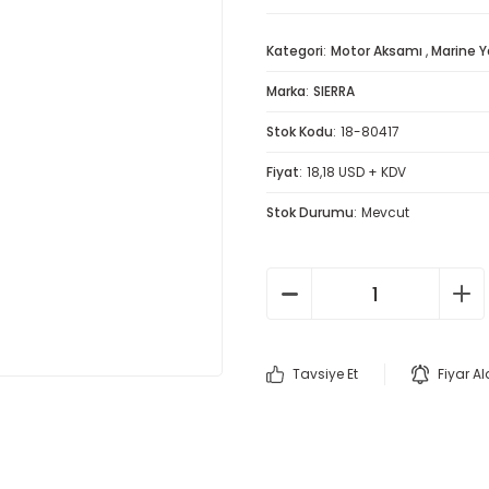
Kategori
Motor Aksamı
,
Marine Y
Marka
SIERRA
Stok Kodu
18-80417
Fiyat
18,18 USD + KDV
Stok Durumu
Mevcut
Tavsiye Et
Fiyar A