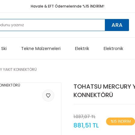
Havale & EFT Ödemelerinde %15 İNDİRİM!
ARA
 Ski
Tekne Malzemeleri
Elektrik
Elektronik
 YAKIT KONNEKTÖRÜ
TOHATSU MERCURY Y
KONNEKTÖRÜ
1.037,07 TL
%15 İNDİRİM
881,51 TL