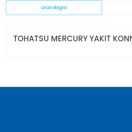
Ürün Bilgisi
TOHATSU MERCURY YAKIT KON
Bu ürünün fiyat bilgisi, resim, ürün açıklamalarında ve diğer ko
Görüş ve önerileriniz için teşekkür ederiz.
Ürün resmi kalitesiz, bozuk veya görüntülenemiyor.
Ürün açıklamasında eksik bilgiler bulunuyor.
Ürün bilgilerinde hatalar bulunuyor.
Ürün fiyatı diğer sitelerden daha pahalı.
Bu ürüne benzer farklı alternatifler olmalı.