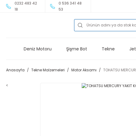
0232 483 42
0 536 341 48
18
53
Deniz Motoru
Şişme Bot
Tekne
Jet
Anasayfa
Tekne Malzemeleri
Motor Aksamı
TOHATSU MERCURY
<