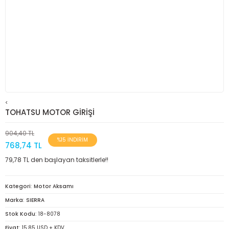
<
TOHATSU MOTOR GİRİŞİ
904,40 TL
%15 İNDİRİM
768,74 TL
79,78 TL den başlayan taksitlerle!!
Kategori
Motor Aksamı
Marka
SIERRA
Stok Kodu
18-8078
Fiyat
15,85 USD + KDV