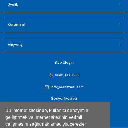
Üyelik
Gönder
Kurumsal
Alışveriş
Bize Ulaşın
0232 483 42 18
info@denizmar.com
Sosyal Medya
Bu internet sitesinde, kullanıcı deneyimini
geliştirmek ve internet sitesinin verimli
çalışmasını sağlamak amacıyla çerezler