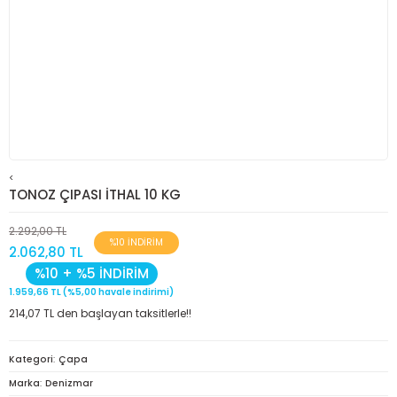
<
TONOZ ÇIPASI İTHAL 10 KG
2.292,00 TL
%10 İNDİRİM
2.062,80 TL
%10 + %5 İNDİRİM
1.959,66 TL (%5,00 havale indirimi)
214,07 TL den başlayan taksitlerle!!
Kategori
Çapa
Marka
Denizmar