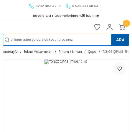
0232 483 42 18
0 536 341 48 53
Havale & EFT Ödemelerinde %15 İNDİRİM!
ARA
Anasayfa
Tekne Malzemeleri
Rıhtım / Liman
Çapa
TONOZ ÇIPASI İTHAL