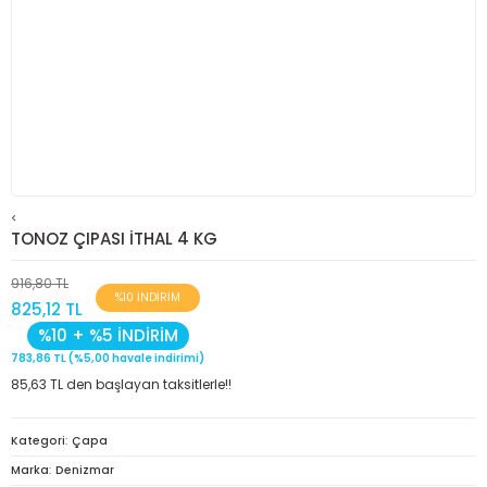
<
TONOZ ÇIPASI İTHAL 4 KG
916,80 TL
%10 İNDİRİM
825,12 TL
%10 + %5 İNDİRİM
783,86 TL (%5,00 havale indirimi)
85,63 TL den başlayan taksitlerle!!
Kategori
Çapa
Marka
Denizmar