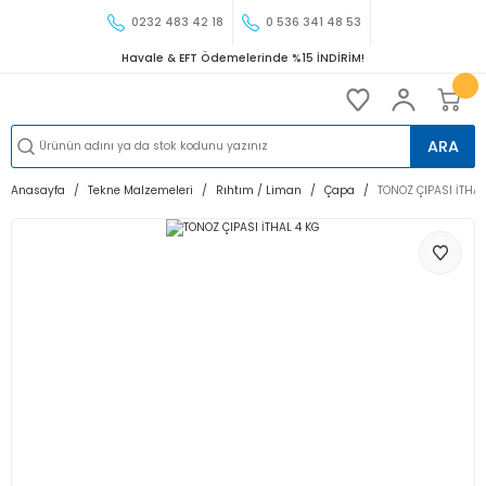
0232 483 42 18
0 536 341 48 53
Havale & EFT Ödemelerinde %15 İNDİRİM!
ARA
Anasayfa
Tekne Malzemeleri
Rıhtım / Liman
Çapa
TONOZ ÇIPASI İTHAL