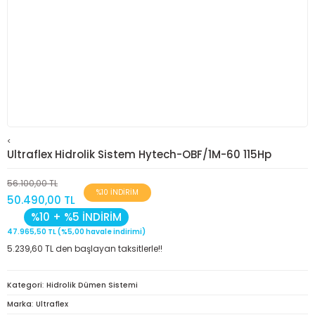
<
Ultraflex Hidrolik Sistem Hytech-OBF/1M-60 115Hp
56.100,00 TL
%10 İNDİRİM
50.490,00 TL
%10 + %5 İNDİRİM
47.965,50 TL (%5,00 havale indirimi)
5.239,60 TL den başlayan taksitlerle!!
Kategori
Hidrolik Dümen Sistemi
Marka
Ultraflex