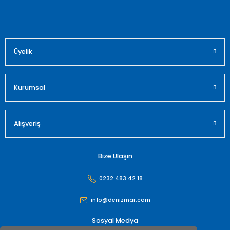
Bu ürüne benzer farklı alternatifler olmalı.
Üyelik
Gönder
Kurumsal
Alışveriş
Bize Ulaşın
0232 483 42 18
info@denizmar.com
Sosyal Medya