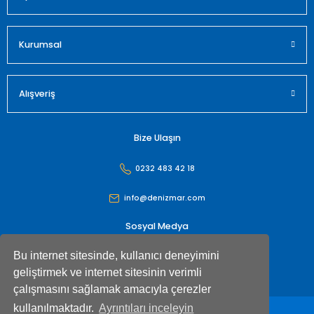
Gönder
Kurumsal
Alışveriş
Bize Ulaşın
0232 483 42 18
info@denizmar.com
Sosyal Medya
Bu internet sitesinde, kullanıcı deneyimini
geliştirmek ve internet sitesinin verimli
çalışmasını sağlamak amacıyla çerezler
kullanılmaktadır.
Ayrıntıları inceleyin