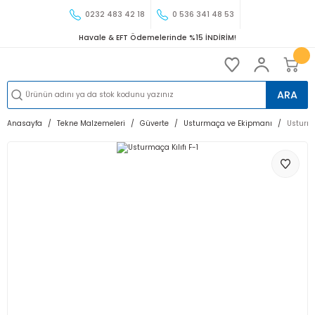
0232 483 42 18
0 536 341 48 53
Havale & EFT Ödemelerinde %15 İNDİRİM!
ARA
Anasayfa
Tekne Malzemeleri
Güverte
Usturmaça ve Ekipmanı
Usturmaç