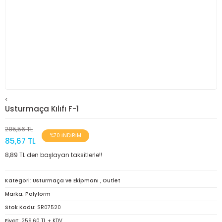
<
Usturmaça Kılıfı F-1
285,56 TL
%70 İNDİRİM
85,67 TL
8,89 TL den başlayan taksitlerle!!
Kategori
Usturmaça ve Ekipmanı
,
Outlet
Marka
Polyform
Stok Kodu
SR07520
Fiyat
259,60 TL + KDV