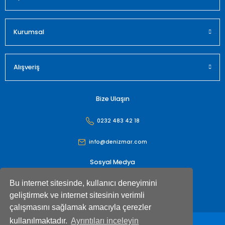
Gönder
Kurumsal
Alışveriş
Bize Ulaşın
0232 483 42 18
info@denizmar.com
Sosyal Medya
Bu internet sitesinde, kullanıcı deneyimini
geliştirmek ve internet sitesinin verimli
çalışmasını sağlamak amacıyla çerezler
kullanılmaktadır.
Ayrıntıları inceleyin