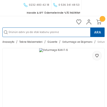
0232 483 42 18
0 536 341 48 53
Havale & EFT Ödemelerinde %15 İNDİRİM!
ARA
Anasayfa
Tekne Malzemeleri
Güverte
Usturmaça ve Ekipmanı
Usturma