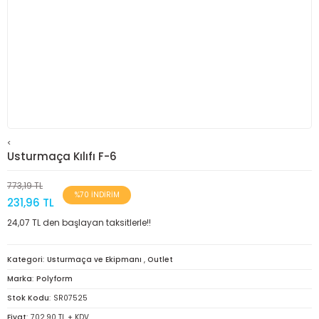
<
Usturmaça Kılıfı F-6
773,19 TL
%70 İNDİRİM
231,96 TL
24,07 TL den başlayan taksitlerle!!
Kategori
Usturmaça ve Ekipmanı
,
Outlet
Marka
Polyform
Stok Kodu
SR07525
Fiyat
702,90 TL + KDV