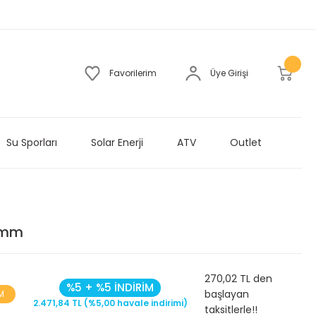
Favorilerim
Üye Girişi
Su Sporları
Solar Enerji
ATV
Outlet
 mm
270,02 TL den
%5 + %5 İNDİRİM
başlayan
M
2.471,84 TL (%5,00 havale indirimi)
taksitlerle!!