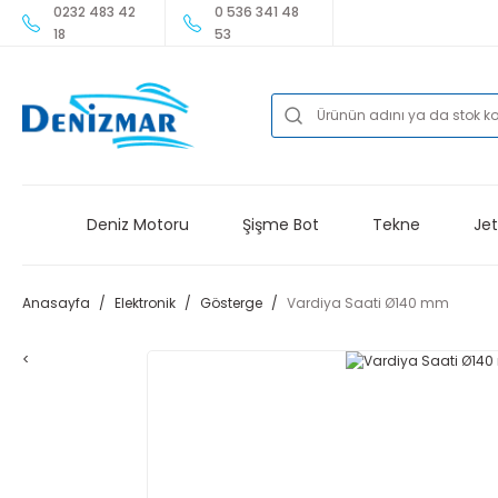
0232 483 42
0 536 341 48
18
53
Deniz Motoru
Şişme Bot
Tekne
Jet
Anasayfa
Elektronik
Gösterge
Vardiya Saati Ø140 mm
<