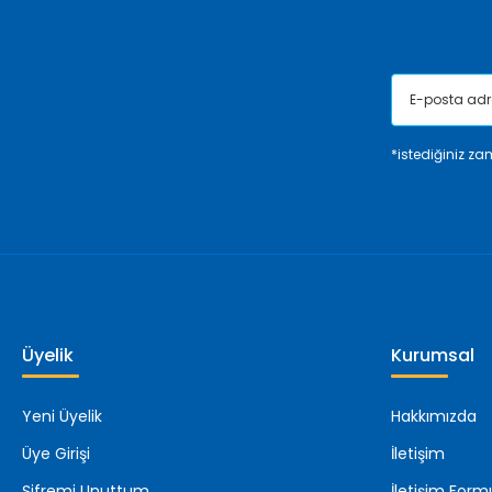
Bu ürüne benzer farklı alternatifler olmalı.
*istediğiniz zam
Üyelik
Kurumsal
Yeni Üyelik
Hakkımızda
Üye Girişi
İletişim
Şifremi Unuttum
İletişim Form