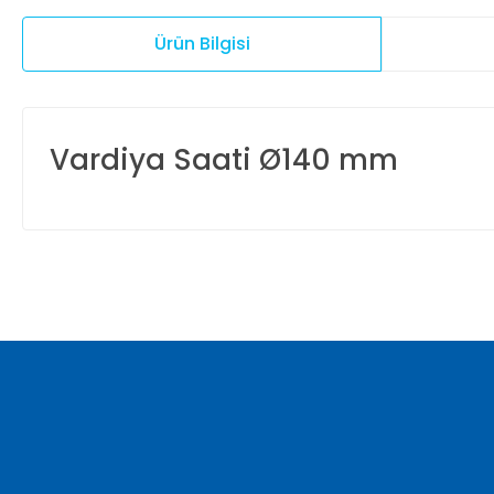
Ürün Bilgisi
Vardiya Saati Ø140 mm
Bu ürünün fiyat bilgisi, resim, ürün açıklamalarında ve diğer ko
Görüş ve önerileriniz için teşekkür ederiz.
Ürün resmi kalitesiz, bozuk veya görüntülenemiyor.
Ürün açıklamasında eksik bilgiler bulunuyor.
Ürün bilgilerinde hatalar bulunuyor.
Ürün fiyatı diğer sitelerden daha pahalı.