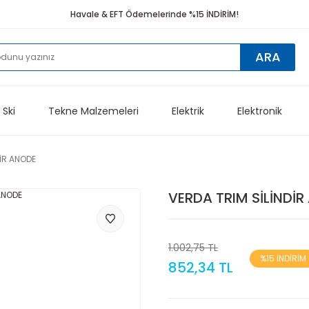
Havale & EFT Ödemelerinde %15 İNDİRİM!
ARA
 Ski
Tekne Malzemeleri
Elektrik
Elektronik
DİR ANODE
VERDA TRIM SİLİNDİ
1.002,75 TL
%15 İNDİRİM
852,34 TL