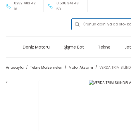
0232 483 42
0 536 341 48
18
53
Deniz Motoru
Şişme Bot
Tekne
Jet
Anasayfa
Tekne Malzemeleri
Motor Aksamı
VERDA TRIM SİLİN
<