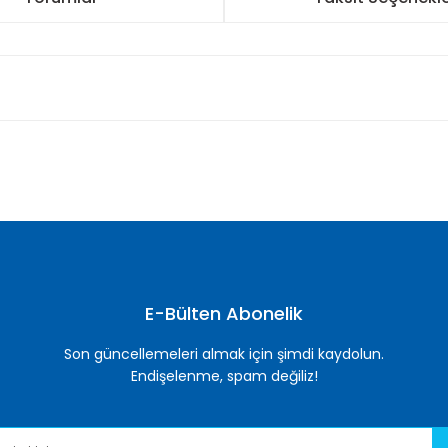
nularda yetersiz gördüğünüz noktaları öneri formunu kullanarak tarafımı
Bu ürüne ilk yorumu siz yapın!
Yorum Yaz
E-Bülten Abonelik
Son güncellemeleri almak için şimdi kaydolun.
Endişelenme, spam değiliz!