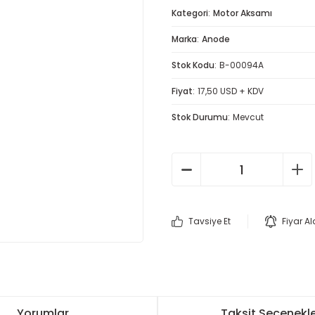
Kategori
Motor Aksamı
Marka
Anode
Stok Kodu
B-00094A
Fiyat
17,50 USD + KDV
Stok Durumu
Mevcut
Tavsiye Et
Fiyar A
Yorumlar
Taksit Seçenekle