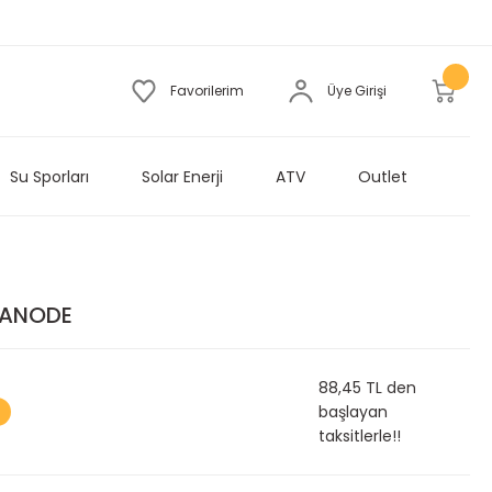
Favorilerim
Üye Girişi
Su Sporları
Solar Enerji
ATV
Outlet
R ANODE
88,45 TL den
başlayan
taksitlerle!!