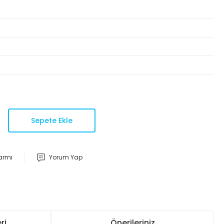
Sepete Ekle
larmı
Yorum Yap
ri
Önerileriniz