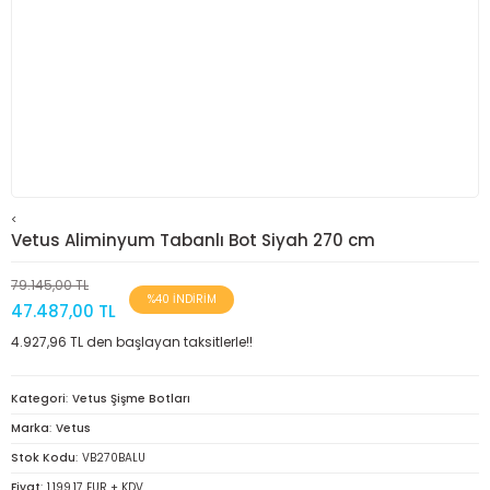
<
Vetus Aliminyum Tabanlı Bot Siyah 270 cm
79.145,00 TL
%40 İNDİRİM
47.487,00 TL
4.927,96 TL den başlayan taksitlerle!!
Kategori
Vetus Şişme Botları
Marka
Vetus
Stok Kodu
VB270BALU
Fiyat
1.199,17 EUR + KDV