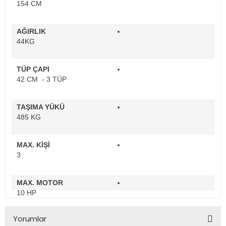
154 CM
AĞIRLIK
44KG
TÜP ÇAPI
42 CM - 3 TÜP
TAŞIMA YÜKÜ
485 KG
MAX. KİŞİ
3
MAX. MOTOR
10 HP
Yorumlar