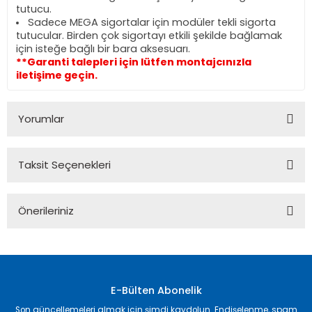
tutucu.
Sadece MEGA sigortalar için modüler tekli sigorta
tutucular. Birden çok sigortayı etkili şekilde bağlamak
için isteğe bağlı bir bara aksesuarı.
**Garanti talepleri için lütfen montajcınızla
iletişime geçin.
Yorumlar
Taksit Seçenekleri
Bu ürüne ilk yorumu siz yapın!
Önerileriniz
Yorum Yaz
Bu ürünün fiyat bilgisi, resim, ürün açıklamalarında ve diğer
konularda yetersiz gördüğünüz noktaları öneri formunu
kullanarak tarafımıza iletebilirsiniz.
Görüş ve önerileriniz için teşekkür ederiz.
E-Bülten Abonelik
Son güncellemeleri almak için şimdi kaydolun. Endişelenme, spam