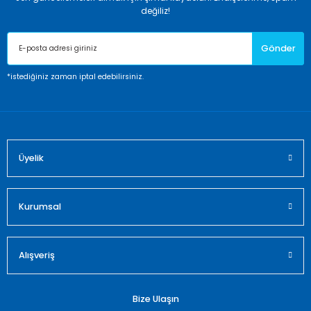
Ürün resmi kalitesiz, bozuk veya görüntülenemiyor.
değiliz!
Ürün açıklamasında eksik bilgiler bulunuyor.
Gönder
Ürün bilgilerinde hatalar bulunuyor.
Ürün fiyatı diğer sitelerden daha pahalı.
*istediğiniz zaman iptal edebilirsiniz.
Bu ürüne benzer farklı alternatifler olmalı.
Üyelik
Gönder
Kurumsal
Alışveriş
Bize Ulaşın