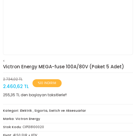
<
Victron Energy MEGA-fuse 100A/80V (Paket 5 Adet)
2.734,02 TL
%10 İNDİRİM
2.460,62 TL
255,35 TL den başlayan taksitlerle!!
Kategori
Elektrik
,
Sigorta, Switch ve Aksesuarlar
Marka
Victron Energy
Stok Kodu
CIP138100020
Fiyat
41,50 EUR + KDV