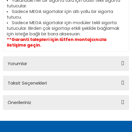
Yukarıdaki her bir sigorta türü için basit tekli sigorta
tutucular.
Sadece MEGA sigortalar için altı yollu bir sigorta
tutucu.
Sadece MEGA sigortalar için modüler tekli sigorta
tutucular. Birden çok sigortayı etkili şekilde bağlamak
için isteğe bağlı bir bara aksesuarı.
**Garanti talepleri için lütfen montajcınızla
iletişime geçin.
Yorumlar
Taksit Seçenekleri
Bu ürüne ilk yorumu siz yapın!
Önerileriniz
Yorum Yaz
Bu ürünün fiyat bilgisi, resim, ürün açıklamalarında ve diğer
konularda yetersiz gördüğünüz noktaları öneri formunu
kullanarak tarafımıza iletebilirsiniz.