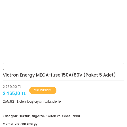
<
Victron Energy MEGA-fuse 150A/80V (Paket 5 Adet)
2.739,00 TL
%10 İNDİRİM
2.465,10 TL
255,82 TL den başlayan taksitlerle!!
Kategori
Elektrik
,
Sigorta, Switch ve Aksesuarlar
Marka
Victron Energy