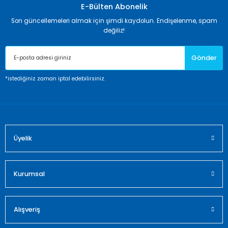
Görüş ve önerileriniz için teşekkür ederiz.
E-Bülten Abonelik
Son güncellemeleri almak için şimdi kaydolun. Endişelenme, spam
Ürün resmi kalitesiz, bozuk veya görüntülenemiyor.
değiliz!
Ürün açıklamasında eksik bilgiler bulunuyor.
Gönder
Ürün bilgilerinde hatalar bulunuyor.
Ürün fiyatı diğer sitelerden daha pahalı.
*istediğiniz zaman iptal edebilirsiniz.
Bu ürüne benzer farklı alternatifler olmalı.
Üyelik
Gönder
Kurumsal
Alışveriş