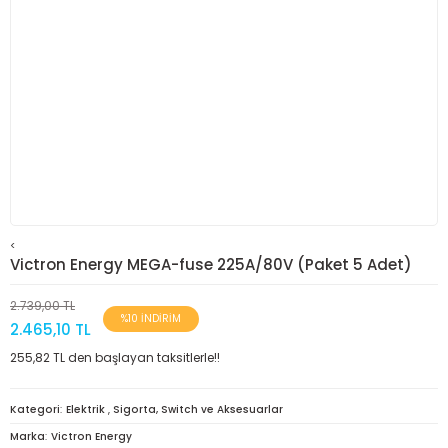
<
Victron Energy MEGA-fuse 225A/80V (Paket 5 Adet)
2.739,00 TL
%10 İNDİRİM
2.465,10 TL
255,82 TL den başlayan taksitlerle!!
Kategori
Elektrik
,
Sigorta, Switch ve Aksesuarlar
Marka
Victron Energy