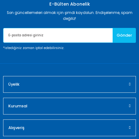
Görüş ve önerileriniz için teşekkür ederiz.
E-Bülten Abonelik
Son güncellemeleri almak için şimdi kaydolun. Endişelenme, spam
Ürün resmi kalitesiz, bozuk veya görüntülenemiyor.
değiliz!
Ürün açıklamasında eksik bilgiler bulunuyor.
Gönder
Ürün bilgilerinde hatalar bulunuyor.
Ürün fiyatı diğer sitelerden daha pahalı.
*istediğiniz zaman iptal edebilirsiniz.
Bu ürüne benzer farklı alternatifler olmalı.
Üyelik
Gönder
Kurumsal
Alışveriş