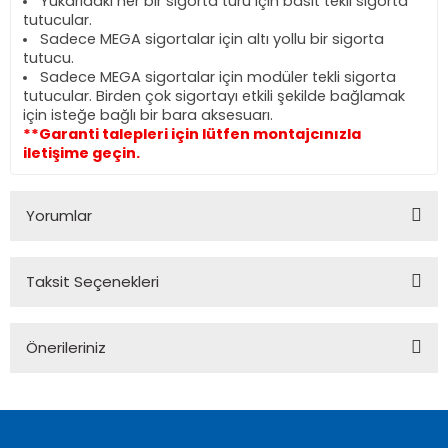
Yukarıdaki her bir sigorta türü için basit tekli sigorta
tutucular.
Sadece MEGA sigortalar için altı yollu bir sigorta
tutucu.
Sadece MEGA sigortalar için modüler tekli sigorta
tutucular. Birden çok sigortayı etkili şekilde bağlamak
için isteğe bağlı bir bara aksesuarı.
**Garanti talepleri için lütfen montajcınızla
iletişime geçin.
Yorumlar
Taksit Seçenekleri
Bu ürüne ilk yorumu siz yapın!
Önerileriniz
Yorum Yaz
Bu ürünün fiyat bilgisi, resim, ürün açıklamalarında ve diğer
konularda yetersiz gördüğünüz noktaları öneri formunu
kullanarak tarafımıza iletebilirsiniz.