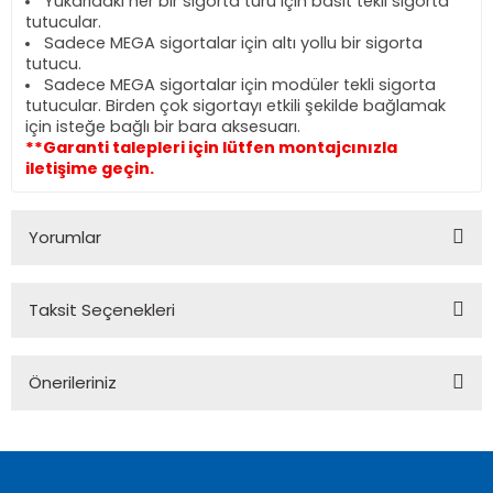
Yukarıdaki her bir sigorta türü için basit tekli sigorta
tutucular.
Sadece MEGA sigortalar için altı yollu bir sigorta
tutucu.
Sadece MEGA sigortalar için modüler tekli sigorta
tutucular. Birden çok sigortayı etkili şekilde bağlamak
için isteğe bağlı bir bara aksesuarı.
**Garanti talepleri için lütfen montajcınızla
iletişime geçin.
Yorumlar
Taksit Seçenekleri
Bu ürüne ilk yorumu siz yapın!
Önerileriniz
Yorum Yaz
Bu ürünün fiyat bilgisi, resim, ürün açıklamalarında ve diğer
konularda yetersiz gördüğünüz noktaları öneri formunu
kullanarak tarafımıza iletebilirsiniz.