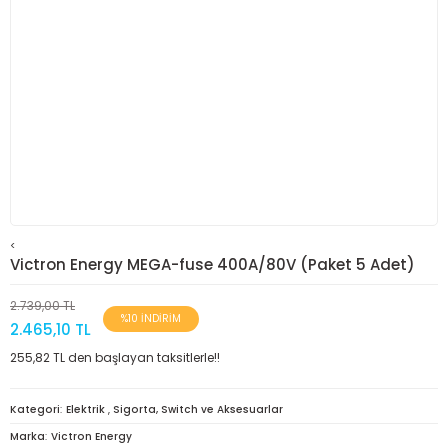
<
Victron Energy MEGA-fuse 400A/80V (Paket 5 Adet)
2.739,00 TL
%10 İNDİRİM
2.465,10 TL
255,82 TL den başlayan taksitlerle!!
Kategori
Elektrik
,
Sigorta, Switch ve Aksesuarlar
Marka
Victron Energy