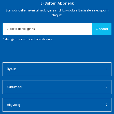
Görüş ve önerileriniz için teşekkür ederiz.
E-Bülten Abonelik
Son güncellemeleri almak için şimdi kaydolun. Endişelenme, spam
Ürün resmi kalitesiz, bozuk veya görüntülenemiyor.
değiliz!
Ürün açıklamasında eksik bilgiler bulunuyor.
Gönder
Ürün bilgilerinde hatalar bulunuyor.
Ürün fiyatı diğer sitelerden daha pahalı.
*istediğiniz zaman iptal edebilirsiniz.
Bu ürüne benzer farklı alternatifler olmalı.
Üyelik
Gönder
Kurumsal
Alışveriş