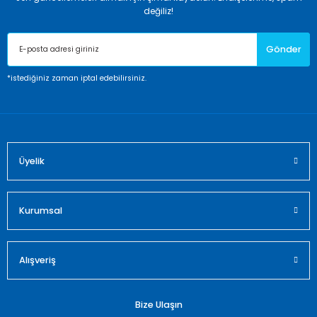
Ürün resmi kalitesiz, bozuk veya görüntülenemiyor.
değiliz!
Ürün açıklamasında eksik bilgiler bulunuyor.
Gönder
Ürün bilgilerinde hatalar bulunuyor.
Ürün fiyatı diğer sitelerden daha pahalı.
*istediğiniz zaman iptal edebilirsiniz.
Bu ürüne benzer farklı alternatifler olmalı.
Üyelik
Gönder
Kurumsal
Alışveriş
Bize Ulaşın