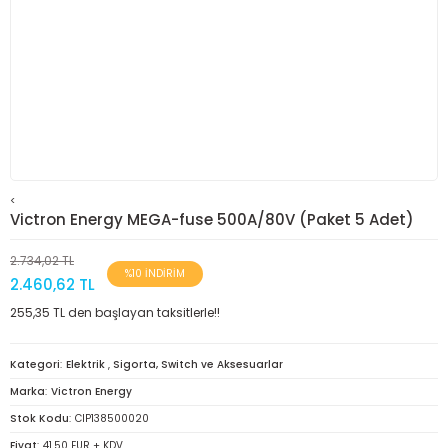
<
Victron Energy MEGA-fuse 500A/80V (Paket 5 Adet)
2.734,02 TL
%10 İNDİRİM
2.460,62 TL
255,35 TL den başlayan taksitlerle!!
Kategori
Elektrik
,
Sigorta, Switch ve Aksesuarlar
Marka
Victron Energy
Stok Kodu
CIP138500020
Fiyat
41,50 EUR + KDV