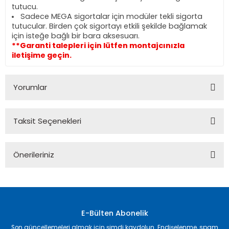
tutucu.
Sadece MEGA sigortalar için modüler tekli sigorta
tutucular. Birden çok sigortayı etkili şekilde bağlamak
için isteğe bağlı bir bara aksesuarı.
**Garanti talepleri için lütfen montajcınızla
iletişime geçin.
Yorumlar
Taksit Seçenekleri
Bu ürüne ilk yorumu siz yapın!
Önerileriniz
Yorum Yaz
Bu ürünün fiyat bilgisi, resim, ürün açıklamalarında ve diğer
konularda yetersiz gördüğünüz noktaları öneri formunu
kullanarak tarafımıza iletebilirsiniz.
Görüş ve önerileriniz için teşekkür ederiz.
E-Bülten Abonelik
Son güncellemeleri almak için şimdi kaydolun. Endişelenme, spam