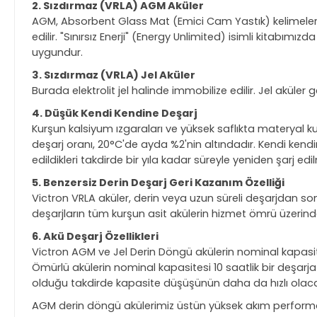
2. Sızdırmaz (VRLA) AGM Aküler
AGM, Absorbent Glass Mat (Emici Cam Yastık) kelimelerini
edilir. "Sınırsız Enerji" (Energy Unlimited) isimli kitabı
uygundur.
3. Sızdırmaz (VRLA) Jel Aküler
Burada elektrolit jel halinde immobilize edilir. Jel akü
4. Düşük Kendi Kendine Deşarj
Kurşun kalsiyum ızgaraları ve yüksek saflıkta materyal k
deşarj oranı, 20°C'de ayda %2'nin altındadır. Kendi kendin
edildikleri takdirde bir yıla kadar süreyle yeniden şarj edi
5. Benzersiz Derin Deşarj Geri Kazanım Özelliği
Victron VRLA aküler, derin veya uzun süreli deşarjdan sonr
deşarjların tüm kurşun asit akülerin hizmet ömrü üzeri
6. Akü Deşarj Özellikleri
Victron AGM ve Jel Derin Döngü akülerin nominal kapasites
Ömürlü akülerin nominal kapasitesi 10 saatlik bir deşarja 
olduğu takdirde kapasite düşüşünün daha da hızlı olac
AGM derin döngü akülerimiz üstün yüksek akım performans