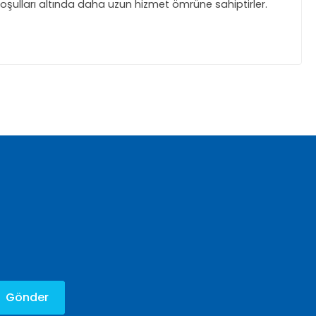
oşulları altında daha uzun hizmet ömrüne sahiptirler.
za iletebilirsiniz.
Gönder