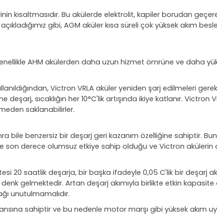
n kısaltmasıdır. Bu akülerde elektrolit, kapiler borudan geçer
mızda açıkladığımız gibi, AGM aküler kısa süreli çok yüksek akım 
ler genellikle AHM akülerden daha uzun hizmet ömrüne ve daha yü
ullanıldığından, Victron VRLA aküler yeniden şarj edilmeleri ge
e deşarj, sıcaklığın her 10°C'lik artışında ikiye katlanır. Victr
lmeden saklanabilirler.
a bile benzersiz bir deşarj geri kazanım özelliğine sahiptir. Bunu
nde son derece olumsuz etkiye sahip olduğu ve Victron aküleri
i 20 saatlik deşarja, bir başka ifadeyle 0,05 C'lik bir deşarj 
denk gelmektedir. Artan deşarj akımıyla birlikte etkin kapasite 
ağı unutulmamalıdır.
ına sahiptir ve bu nedenle motor marşı gibi yüksek akım uygula