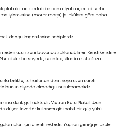
ek plakalar arasındaki bir cam elyafın içine absorbe
besleme işlemlerine (motor marşı) jel akülere göre daha
ksek döngü kapasitesine sahiplerdir.
rekmeden uzun süre boyunca saklanabilirler. Kendi kendine
on VRLA aküler bu sayede, serin koşullarda muhafaza
nla birlikte, tekrarlanan derin veya uzun süreli
n de bunun dışında olmadığı unutulmamalıdır.
akımına denk gelmektedir. Victron Boru Plakalı Uzun
de düşer. İnvertör kullanımı gibi sabit bir güç yükü
maları için önerilmektedir. Yapıları gereği jel aküler