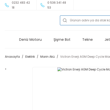
0232 483 42
0 536 341 48
18
53
Deniz Motoru
Şişme Bot
Tekne
Jet
Anasayfa
Elektrik
Marin Akü
Victron Enerji AGM Deep Cycle Ma
<