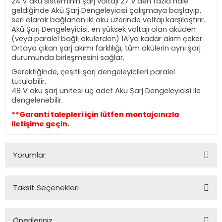
24 V akü sisteminin şarj voltajı 27 V'den fazla hale
geldiğinde Akü Şarj Dengeleyicisi çalışmaya başlayıp,
seri olarak bağlanan iki akü üzerinde voltajı karşılaştırır.
Akü Şarj Dengeleyicisi, en yüksek voltajı olan aküden
(veya paralel bağlı akülerden) 1A'ya kadar akım çeker.
Ortaya çıkan şarj akımı farklılığı, tüm akülerin aynı şarj
durumunda birleşmesini sağlar.
Gerektiğinde, çeşitli şarj dengeleyicileri paralel
tutulabilir.
48 V akü şarj ünitesi üç adet Akü Şarj Dengeleyicisi ile
dengelenebilir.
**Garanti talepleri için lütfen montajcınızla
iletişime geçin.
Yorumlar
Taksit Seçenekleri
Bu ürüne ilk yorumu siz yapın!
Önerileriniz