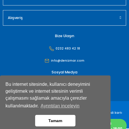
Alışveriş
Bize Ulaşın
0232 483 42 18
info@denizmar.com
Sosyal Medya
Bu internet sitesinde, kullanıcı deneyimini
geliştirmek ve internet sitesinin verimli
çalışmasını sağlamak amacıyla çerezler
kullanılmaktadır.
Ayrıntıları inceleyin
Denizmar İç Dış Ticaret Anonim Şirketi© Tüm hakları saklıdır. Kredi kartı
bilgileriniz 256bit SSL sertifikası ile korunmaktadır
Tamam