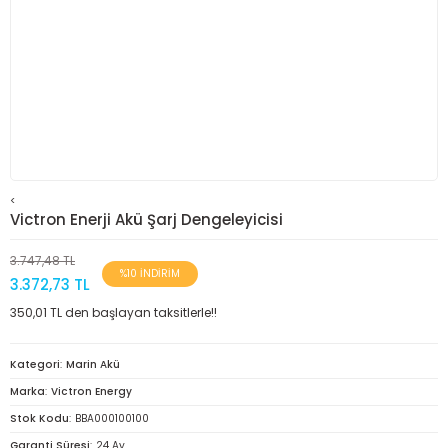
<
Victron Enerji Akü Şarj Dengeleyicisi
3.747,48 TL
%10 İNDİRİM
3.372,73 TL
350,01 TL den başlayan taksitlerle!!
Kategori
Marin Akü
Marka
Victron Energy
Stok Kodu
BBA000100100
Garanti Süresi
24 Ay