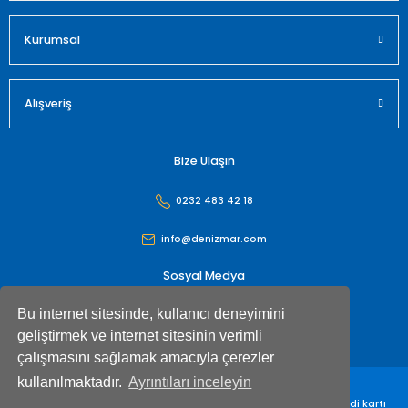
Gönder
Kurumsal
Alışveriş
Bize Ulaşın
0232 483 42 18
info@denizmar.com
Sosyal Medya
Bu internet sitesinde, kullanıcı deneyimini
geliştirmek ve internet sitesinin verimli
çalışmasını sağlamak amacıyla çerezler
kullanılmaktadır.
Ayrıntıları inceleyin
Denizmar İç Dış Ticaret Anonim Şirketi© Tüm hakları saklıdır. Kredi kartı