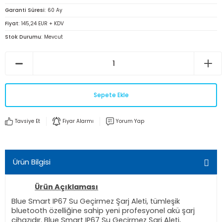
Garanti Süresi
60 Ay
Fiyat
145,24 EUR + KDV
Stok Durumu
Mevcut
Sepete Ekle
Tavsiye Et
Fiyar Alarmı
Yorum Yap
Ürün Bilgisi
Ürün Açıklaması
Blue Smart IP67 Su Geçirmez Şarj Aleti, tümleşik
bluetooth özelliğine sahip yeni profesyonel akü şarj
cihazıdır. Blue Smart IP67 Su Geçirmez Şarj Aleti,