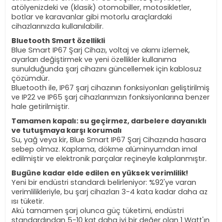
atölyenizdeki ve (klasik) otomobiller, motosikletler,
botlar ve karavanlar gibi motorlu araçlardaki
cihazlarınızda kullanılabilir.
Bluetooth Smart özellikli
Blue Smart IP67 Şarj Cihazı, voltaj ve akımı izlemek,
ayarları değiştirmek ve yeni özellikler kullanıma
sunulduğunda şarj cihazını güncellemek için kablosuz
çözümdür.
Bluetooth ile, IP67 şarj cihazının fonksiyonları geliştirilmiş
ve IP22 ve IP65 şarj cihazlarımızın fonksiyonlarına benzer
hale getirilmiştir.
Tamamen kapalı: su geçirmez, darbelere dayanıklı
ve tutuşmaya karşı korumalı
Su, yağ veya kir, Blue Smart IP67 Şarj Cihazında hasara
sebep olmaz. Kaplama, dökme alüminyumdan imal
edilmiştir ve elektronik parçalar reçineyle kalıplanmıştır.
Bugüne kadar elde edilen en yüksek verimlilik!
Yeni bir endüstri standardı belirleniyor: %92'ye varan
verimlilikleriyle, bu şarj cihazları 3-4 kata kadar daha az
ısı tüketir.
Akü tamamen şarj olunca güç tüketimi, endüstri
standardından 5-10 kat daha iyi bir değer olan 1 Watt'ın