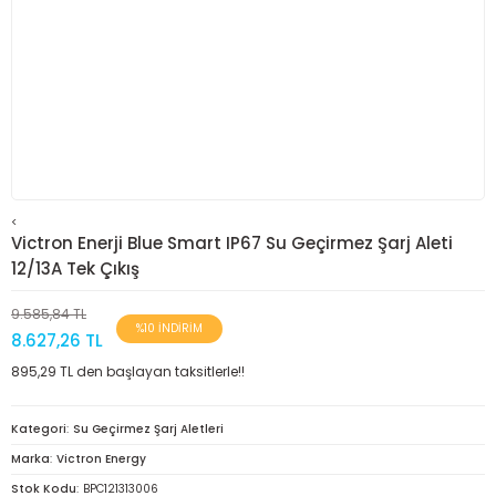
<
Victron Enerji Blue Smart IP67 Su Geçirmez Şarj Aleti
12/13A Tek Çıkış
9.585,84 TL
%10 İNDİRİM
8.627,26 TL
895,29 TL den başlayan taksitlerle!!
Kategori
Su Geçirmez Şarj Aletleri
Marka
Victron Energy
Stok Kodu
BPC121313006