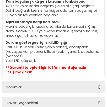
Tam boşalmış akü geri kazanım fonksiyonu
Akü sıfır volta kadar boşalmış olsa bile şarjı başlatır.
Dahili bağlantı kesme fonksiyonuyla tam boşalmış bir
Li-iyon aküye yeniden bağlanır.
Aşırı ısınmaya karşı korumalı
Makine odası gibi sıcak ortamlarda kullanılabilir. Çıkış
akımı sıcaklık 60 °C'ye çıkana kadar düşmeyi sürdürür,
ancak şarj cihazı arıza
yapmaz.
Durum göstergesi için iki LED ışığı
Sarı LED: bulk şarj (hızla yanıp söner), absorption
(yavaşça yanıp söner), float (sabit yanar), depolama
(yanmaz)
Yeşil LED: güç açık
**Garanti talepleri için lütfen montajcınızla
iletişime geçin.
Yorumlar
Taksit Seçenekleri