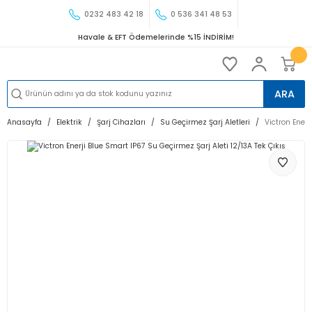
0232 483 42 18
0 536 341 48 53
Havale & EFT Ödemelerinde %15 İNDİRİM!
ARA
Anasayfa
Elektrik
Şarj Cihazları
Su Geçirmez Şarj Aletleri
Victron Enerj