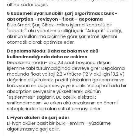
altına kadar düşer.
5 kademeli uyarlanabilir şarj algoritması: bulk -
absorption - revizyon - float – depolama
Blue Smart Şarj Cihazı, mikro işlemci kontrollü bir
"adaptif" akü yönetimi özelliği içerir. "Adaptif" özelliği,
akünün kullanılma biçimine göre şarj etme işlemini
otomatik olarak optimize eder.
Depolama Modu: Daha az bakım ve akü
kullanılmadığında daha az eskime
Depolama modu- akü 24 saat boyunca deşarj
işlemine tabi tutulmadığında devreye girer Depolama
modunda float voltaji 2,2 V/hücre (12 V akü için 13,2 V)
değerine düşürülerek, pozitif plakaların gazlanması ve
korozyonu en düşük seviyeye indirilir. Voltaj haftada bir
absorption seviyesine yükseltilerek, akünün
"eşitlenmesi” sağlanır. Bu özellik, elektrolit
sınıflandırmasını ve erken akü arızalarının en önemli
sebeplerinden biri olan sülfatlanmayı önler.
Li-iyon aküleri de şarj eder
Li-iyon aküler basit bir bulk - emilim - yüzdürme
algoritmasıyla şarj edilir.