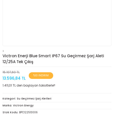
<
Victron Enerji Blue Smart IP67 Su Geçirmez Şarj Aleti
12/25A Tek Çıkış
15.107,60 TL
%10 İNDİRİM
13.596,84 TL
1.411,01 TL den başlayan taksitlerle!!
Kategori
Su Geçirmez Şarj Aletleri
Marka
Victron Energy
Stok Kodu
BPC122513006