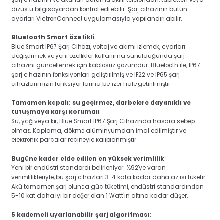
şarj cihazının ve akünün durumu akıllı telefondan, tabletten veya
dizüstü bilgisayardan kontrol edilebilir. Şarj cihazının bütün
ayarları VictronConnect uygulamasıyla yapılandırılabilir.
Bluetooth Smart özellikli
Blue Smart IP67 Şarj Cihazı, voltaj ve akımı izlemek, ayarları
değiştirmek ve yeni özellikler kullanıma sunulduğunda şarj
cihazını güncellemek için kablosuz çözümdür. Bluetooth ile, IP67
şarj cihazının fonksiyonları geliştirilmiş ve IP22 ve IP65 şarj
cihazlarımızın fonksiyonlarına benzer hale getirilmiştir.
Tamamen kapalı: su geçirmez, darbelere dayanıklı ve
tutuşmaya karşı korumalı
Su, yağ veya kir, Blue Smart IP67 Şarj Cihazında hasara sebep
olmaz. Kaplama, dökme alüminyumdan imal edilmiştir ve
elektronik parçalar reçineyle kalıplanmıştır
Bugüne kadar elde edilen en yüksek verimlilik!
Yeni bir endüstri standardı belirleniyor: %92'ye varan
verimlilikleriyle, bu şarj cihazları 3-4 kata kadar daha az ısı tüketir.
Akü tamamen şarj olunca güç tüketimi, endüstri standardından
5-10 kat daha iyi bir değer olan 1 Watt'ın altına kadar düşer.
5 kademeli uyarlanabilir şarj algoritması: