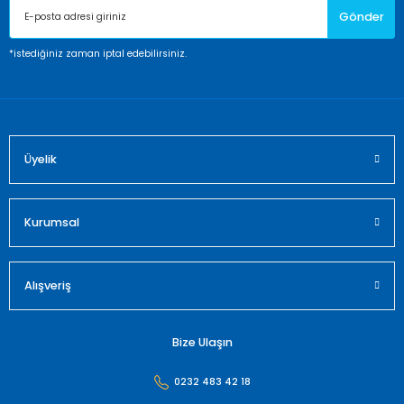
Gönder
Ürün bilgilerinde hatalar bulunuyor.
Ürün fiyatı diğer sitelerden daha pahalı.
*istediğiniz zaman iptal edebilirsiniz.
Bu ürüne benzer farklı alternatifler olmalı.
Üyelik
Gönder
Kurumsal
Alışveriş
Bize Ulaşın
0232 483 42 18