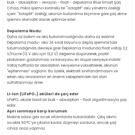
bulk - absorption - revizyon - float - depolama Blue Smart Şarj
Cihazı, mikro işlemci kontrollü bir "adaptif” akü yönetimi özelliği
içerir. "Adaptif” özelliği, akünün kullanılma biçimine göre şarj etme
işlemini otomatik olarak optimize eder.
Depolama Modu:
Daha az bakım ve akü kullanılmadığında daha az eskime
Depolama modu- akü 24 saat boyunca deşarj işlemine tabi
tutulmadığında devreye girer Depolama modunda float voltajı 2,2
V/hücre (12 V akü için 13,2 V) değerine düşürülerek, pozitif
plakaların gazlanması ve korozyonu en düşük seviyeye indirilir.
Voltaj haftada bir absorption seviyesine yükseltilerek, akünün
"eşitlenmesi” sağlanır. Bu özellik, elektrolit sınıflandırmasını ve
erken akü arızalarının en önemli sebeplerinden biri olan
sülfatlanmayı önler.
Li-ion (LiFePO₄) aküleri de şarj eder
LiFePO₄ aküler basit bir bulk - absorption - float algoritmasıyla şarj
edilir.
Aşırı ısınmaya karşı korumalı
Makine odası gibi sıcak ortamlarda kullanılabilir. Çıkış akımı
sıcaklık 60°C’ye çıkana kadar düşmeyi sürdürür, ancak şarj
cihazı arıza yapmaz.