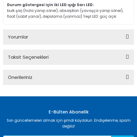
Durum göstergesi için iki LED ışığı Sarı LED:
bulk şarj (hızla yanıp söner), absorption (yavaşça yanıp söner),
float (sabit yanar), depolama (yanmaz) Yeşil LED: güç açık
Yorumlar
Taksit Seçenekleri
Bu ürüne ilk yorumu siz yapın!
Önerileriniz
Yorum Yaz
Bu ürünün fiyat bilgisi, resim, ürün açıklamalarında ve diğer
konularda yetersiz gördüğünüz noktaları öneri formunu
kullanarak tarafımıza iletebilirsiniz.
Görüş ve önerileriniz için teşekkür ederiz.
E-Bülten Abonelik
Son güncellemeleri almak için şimdi kaydolun. Endişelenme, spam
Ürün resmi kalitesiz, bozuk veya görüntülenemiyor.
değiliz!
Ürün açıklamasında eksik bilgiler bulunuyor.