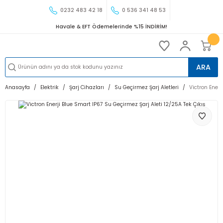
0232 483 42 18
0 536 341 48 53
Havale & EFT Ödemelerinde %15 İNDİRİM!
ARA
Anasayfa
Elektrik
Şarj Cihazları
Su Geçirmez Şarj Aletleri
Victron Enerj