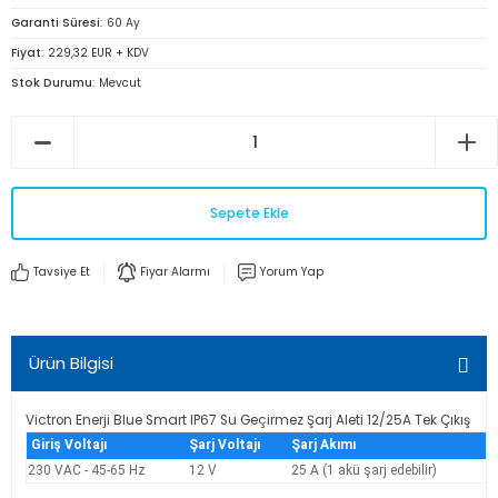
Garanti Süresi
60 Ay
Fiyat
229,32 EUR + KDV
Stok Durumu
Mevcut
Sepete Ekle
Tavsiye Et
Fiyar Alarmı
Yorum Yap
Ürün Bilgisi
Victron Enerji Blue Smart IP67 Su Geçirmez Şarj Aleti 12/25A Tek Çıkış
Giriş Voltajı
Şarj Voltajı
Şarj Akımı
V
230 VAC - 45-65 Hz
12 V
25 A (1 akü şarj edebilir)