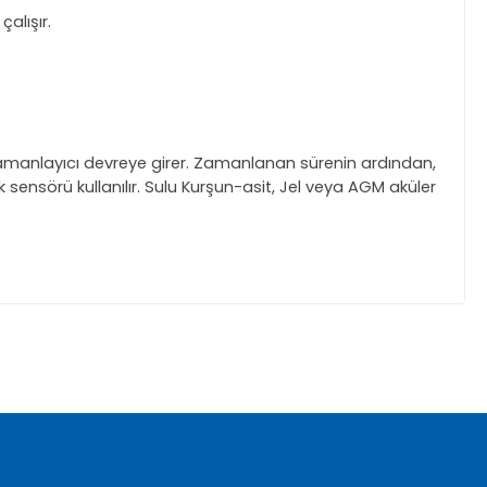
alışır.
zamanlayıcı devreye girer. Zamanlanan sürenin ardından,
k sensörü kullanılır. Sulu Kurşun-asit, Jel veya AGM aküler
za iletebilirsiniz.