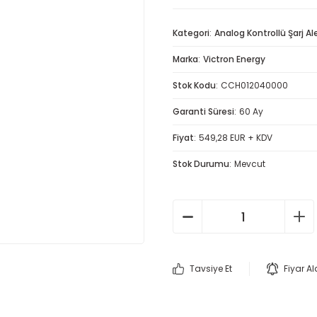
Kategori
Analog Kontrollü Şarj Ale
Marka
Victron Energy
Stok Kodu
CCH012040000
Garanti Süresi
60 Ay
Fiyat
549,28 EUR + KDV
Stok Durumu
Mevcut
Tavsiye Et
Fiyar A