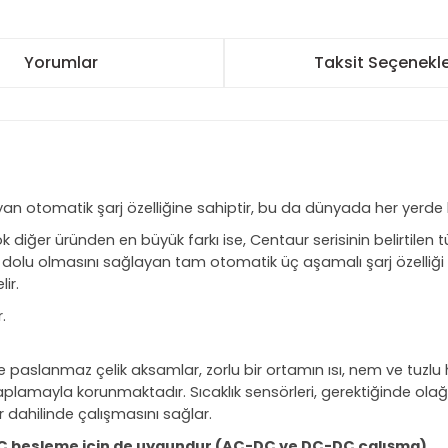
Yorumlar
Taksit Seçenekle
an otomatik şarj özelliğine sahiptir, bu da dünyada her yerde k
 diğer üründen en büyük farkı ise, Centaur serisinin belirtilen
olu olmasını sağlayan tam otomatik üç aşamalı şarj özelliği ve
ir.
.
e paslanmaz çelik aksamlar, zorlu bir ortamın ısı, nem ve tuzlu h
aplamayla korunmaktadır. Sıcaklık sensörleri, gerektiğinde ola
r dahilinde çalışmasını sağlar.
ca DC besleme için de uygundur (AC-DC ve DC-DC çalışma)