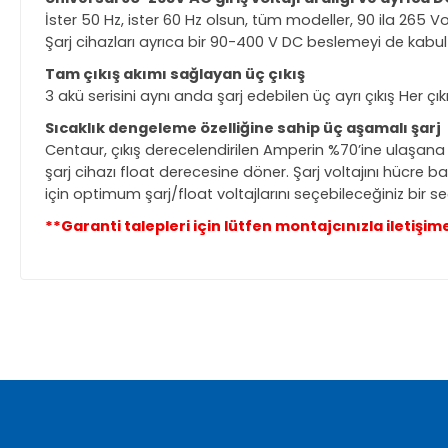
İster 50 Hz, ister 60 Hz olsun, tüm modeller, 90 ila 265 Vol
Şarj cihazları ayrıca bir 90-400 V DC beslemeyi de kabul
Tam çıkış akımı sağlayan üç çıkış
3 akü serisini aynı anda şarj edebilen üç ayrı çıkış Her ç
Sıcaklık dengeleme özelliğine sahip üç aşamalı şarj
Centaur, çıkış derecelendirilen Amperin %70’ine ulaşan
şarj cihazı float derecesine döner. Şarj voltajını hücre b
için optimum şarj/float voltajlarını seçebileceğiniz bir 
**Garanti talepleri için lütfen montajcınızla iletişim
Bu ürünün fiyat bilgisi, resim, ürün açıklamalarında ve diğer ko
Görüş ve önerileriniz için teşekkür ederiz.
Ürün resmi kalitesiz, bozuk veya görüntülenemiyor.
Ürün açıklamasında eksik bilgiler bulunuyor.