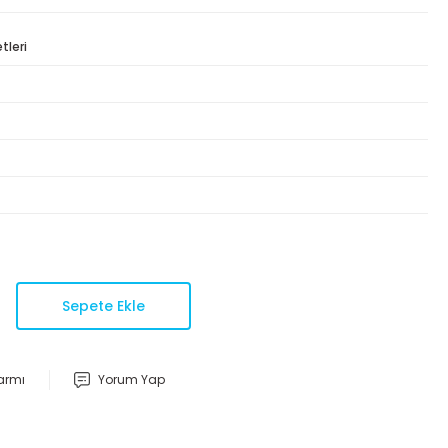
tleri
Sepete Ekle
larmı
Yorum Yap