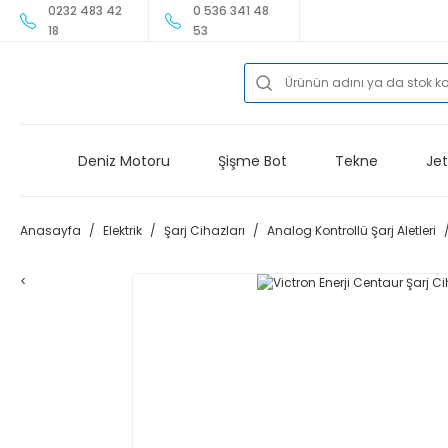
0232 483 42
0 536 341 48
18
53
Deniz Motoru
Şişme Bot
Tekne
Jet
Anasayfa
Elektrik
Şarj Cihazları
Analog Kontrollü Şarj Aletleri
<