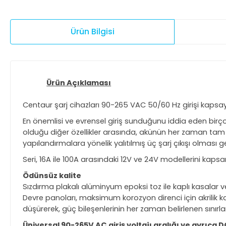
Ürün Bilgisi
Ürün Açıklaması
Centaur şarj cihazları 90-265 VAC 50/60 Hz girişi kapsay
En önemlisi ve evrensel giriş sunduğunu iddia eden birçok
olduğu diğer özellikler arasında, akünün her zaman tam d
yapılandırmalara yönelik yalıtılmış üç şarj çıkışı olması gel
Seri, 16A ile 100A arasındaki 12V ve 24V modellerini kapsar
Ödünsüz kalite
Sızdırma plakalı alüminyum epoksi toz ile kaplı kasalar v
Devre panoları, maksimum korozyon direnci için akrilik k
düşürerek, güç bileşenlerinin her zaman belirlenen sınırla
Üniversal 90-265V AC giriş voltajı aralığı ve ayrı