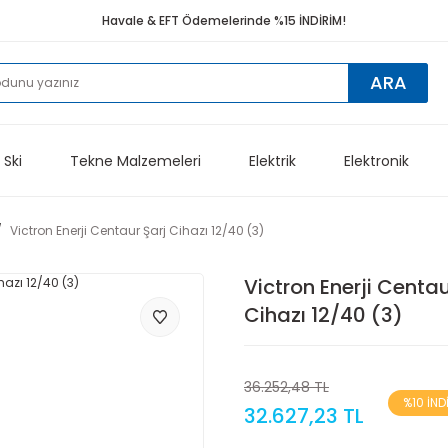
Havale & EFT Ödemelerinde %15 İNDİRİM!
ARA
 Ski
Tekne Malzemeleri
Elektrik
Elektronik
Victron Enerji Centaur Şarj Cihazı 12/40 (3)
Victron Enerji Centau
Cihazı 12/40 (3)
36.252,48 TL
%10 İND
32.627,23 TL