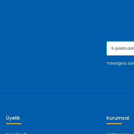
Ürün bilgilerinde hatalar bulunuyor.
Ürün fiyatı diğer sitelerden daha pahalı.
Bu ürüne benzer farklı alternatifler olmalı.
*istediğiniz zam
Üyelik
Kurumsal