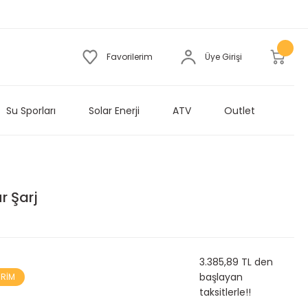
Favorilerim
Üye Girişi
Su Sporları
Solar Enerji
ATV
Outlet
r Şarj
3.385,89 TL den
başlayan
İRİM
taksitlerle!!