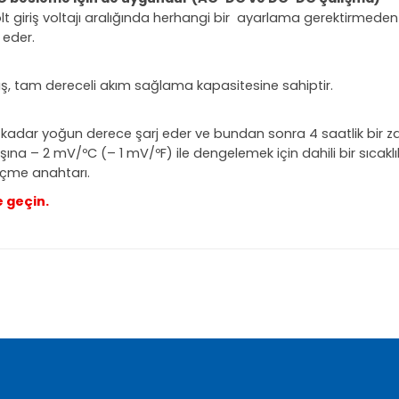
t giriş voltajı aralığında herhangi bir
ayarlama gerektirmeden ç
 eder.
ıkış, tam dereceli akım sağlama kapasitesine sahiptir.
a kadar yoğun derece şarj eder ve bundan sonra 4 saatlik bir 
aşına – 2 mV/ºC (– 1 mV/ºF) ile dengelemek için dahili bir sıcaklı
seçme anahtarı.
e geçin.
nularda yetersiz gördüğünüz noktaları öneri formunu kullanarak tarafımı
Bu ürüne ilk yorumu siz yapın!
Yorum Yaz