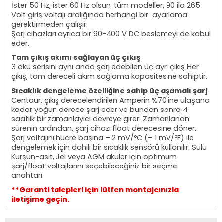
İster 50 Hz, ister 60 Hz olsun, tüm modeller, 90 ila 265
Volt giriş voltajı aralığında herhangi bir
ayarlama
gerektirmeden çalışır.
Şarj cihazları ayrıca bir 90-400 V DC beslemeyi de kabul
eder.
Tam çıkış akımı sağlayan üç çıkış
3 akü serisini aynı anda şarj edebilen üç ayrı çıkış Her
çıkış, tam dereceli akım sağlama kapasitesine sahiptir.
Sıcaklık dengeleme özelliğine sahip üç aşamalı şarj
Centaur, çıkış derecelendirilen Amperin %70’ine ulaşana
kadar yoğun derece şarj eder ve bundan sonra 4
saatlik bir zamanlayıcı devreye girer. Zamanlanan
sürenin ardından, şarj cihazı float derecesine döner.
Şarj voltajını hücre başına – 2 mV/ºC (– 1 mV/ºF) ile
dengelemek için dahili bir sıcaklık sensörü kullanılır. Sulu
Kurşun-asit, Jel veya AGM aküler için optimum
şarj/float voltajlarını seçebileceğiniz bir seçme
anahtarı.
**Garanti talepleri için lütfen montajcınızla
iletişime geçin.