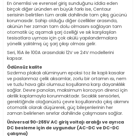
En önemlisi ve evrensel giriş sunduğunu iddia eden
birçok diğer üründen en büyük farkı ise, Centaur
serisinin belirtilen tüm aralık dahilinde tam çıkış gücünü
korumasıdır. Sahip olduğu diğer özellikler arasında,
akünün her zaman tam dolu olmasını sağlayan tam
otomatik üç aşamalı şarj özelliği ve sık karşılaşılan
tesisatlara uyması için çok akülü yapılandırmalara
yönelik yalıtılmış üç şarj çıkışı olması gelir.
Seri, 16A ile 100A arasındaki 12V ve 24V modellerini
kapsar.
Ödünsüz kalite
Sızdırma plakalı alüminyum epoksi toz ile kaplı kasalar
ve paslanmaz çelik aksamlar, zorlu bir ortamın ısı, nem
ve tuzlu hava gibi olumsuz koşullarına karşı dayanıklılık
sağlar. Devre panoları, maksimum korozyon direnci için
akrilik kaplamayla korunmaktadır. Sıcaklık sensörleri,
gerektiğinde olağanüstü çevre koşullarında çıkış akımını
otomatik olarak düşürerek, güç bileşenlerinin her
zaman belirlenen sınırlar dahilinde çalışmasını sağlar.
Üniversal 90-265V AC giriş voltajı aralığı ve ayrıca
DC besleme için de uygundur (AC-DC ve DC-DC
çalışma)