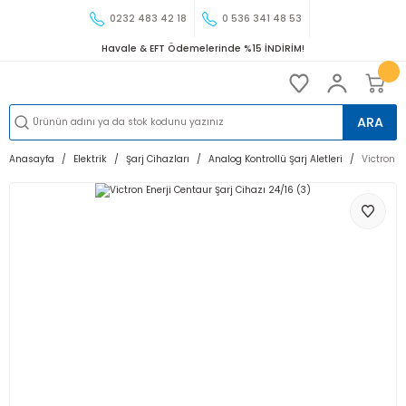
0232 483 42 18
0 536 341 48 53
Havale & EFT Ödemelerinde %15 İNDİRİM!
ARA
Anasayfa
Elektrik
Şarj Cihazları
Analog Kontrollü Şarj Aletleri
Victron E