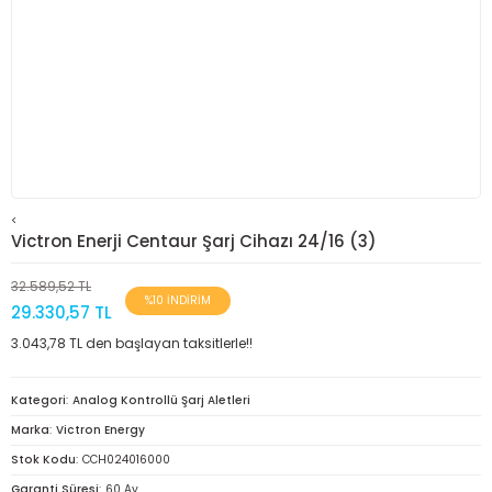
<
Victron Enerji Centaur Şarj Cihazı 24/16 (3)
32.589,52 TL
%10 İNDİRİM
29.330,57 TL
3.043,78 TL den başlayan taksitlerle!!
Kategori
Analog Kontrollü Şarj Aletleri
Marka
Victron Energy
Stok Kodu
CCH024016000
Garanti Süresi
60 Ay