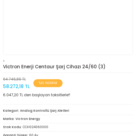
<
Victron Enerji Centaur Şarj Cihazı 24/60 (3)
64.746,86 TL
%10 İNDİRİM
58.272,18 TL
6.047,20 TL den başlayan taksitlerle!!
Kategori
Analog Kontrollü Şarj Aletleri
Marka
Victron Energy
Stok Kodu
CCH024060000
Garanti Süresi
60 Ay