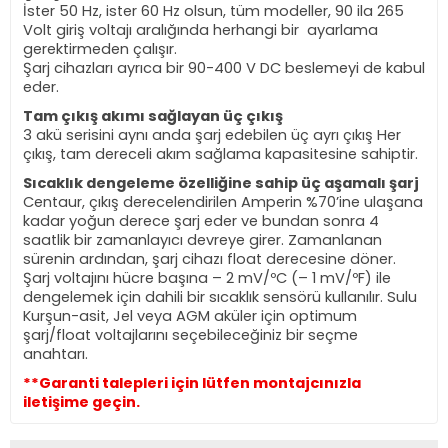
İster 50 Hz, ister 60 Hz olsun, tüm modeller, 90 ila 265
Volt giriş voltajı aralığında herhangi bir
ayarlama
gerektirmeden çalışır.
Şarj cihazları ayrıca bir 90-400 V DC beslemeyi de kabul
eder.
Tam çıkış akımı sağlayan üç çıkış
3 akü serisini aynı anda şarj edebilen üç ayrı çıkış Her
çıkış, tam dereceli akım sağlama kapasitesine sahiptir.
Sıcaklık dengeleme özelliğine sahip üç aşamalı şarj
Centaur, çıkış derecelendirilen Amperin %70’ine ulaşana
kadar yoğun derece şarj eder ve bundan sonra 4
saatlik bir zamanlayıcı devreye girer. Zamanlanan
sürenin ardından, şarj cihazı float derecesine döner.
Şarj voltajını hücre başına – 2 mV/ºC (– 1 mV/ºF) ile
dengelemek için dahili bir sıcaklık sensörü kullanılır. Sulu
Kurşun-asit, Jel veya AGM aküler için optimum
şarj/float voltajlarını seçebileceğiniz bir seçme
anahtarı.
**Garanti talepleri için lütfen montajcınızla
iletişime geçin.