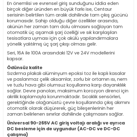
En önemlisi ve evrensel giriş sunduğunu iddia eden
birçok diğer üründen en büyük farkı ise, Centaur
serisinin belirtilen tüm aralık dahilinde tam çıkış gücünü
korumasıdır. Sahip olduğu diğer özellikler arasında,
akünün her zaman tam dolu olmasını sağlayan tam
otomatik üç aşamalı şarj özelliği ve sık karşılaşılan
tesisatlara uyması için çok akülü yapılandırmalara
yönelik yalıtılmış üç şarj çıkışı olması gelir.
Seri, 16A ile 100A arasındaki 12V ve 24V modellerini
kapsar.
Ödünsüz kalite
Sızdırma plakalı alüminyum epoksi toz ile kaplı kasalar
ve paslanmaz çelik aksamlar, zorlu bir ortamın ısı, nem
ve tuzlu hava gibi olumsuz koşullarına karşı dayanıklılık
sağlar. Devre panoları, maksimum korozyon direnci için
akrilik kaplamayla korunmaktadır. Sıcaklık sensörleri,
gerektiğinde olağanüstü çevre koşullarında çıkış akımını
otomatik olarak düşürerek, güç bileşenlerinin her
zaman belirlenen sınırlar dahilinde çalışmasını sağlar.
Üniversal 90-265V AC giriş voltajı aralığı ve ayrıca
DC besleme için de uygundur (AC-DC ve DC-DC
çalışma)