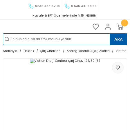
0232 483 42 18
0 536 341 48 53
Havale & EFT Ödemelerinde %15 İNDİRİM!
ARA
Anasayfa
Elektrik
Şarj Cihazları
Analog Kontrollü Şarj Aletleri
Victron E