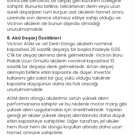
sonra bile benzersiz bir deşarj geri kazanım özelliğine
sahiptir. Bununla birlikte, tekrarlanan derin veya uzun
süreli deşarjların tüm kurşun asit akülerin hizmet ömrü
üzerinde son derece olumsuz etkiye sahip olduğu ve
Victron akülerin de bunun dışında olmadığı
unutulmamalıdır.
6. Akü Deşarj Özellikleri
Victron AGM ve Jel Derin Döngü akülerin nominal
kapasitesi 20 saatlik deşarja, bir başka ifadeyle 0,05
C'lik bir deşarj akımına denk gelmektedir. Victron Boru
Plakalı Uzun Ömürlü akülerin nominal kapasitesi 10
saatlik bir deşarja denk gelmektedir. Artan deşarj
akımıyla birlikte etkin kapasite de düşer. İnvertör
kullanımı gibi sabit bir güç yükü olduğu takdirde
kapasite düşüşünün daha da hızlı olacağı
unutulmamalıdır.
AGM derin döngü akülerimiz üstün yüksek akım
performansına sahiptir ve bu nedenle motor marşı gibi
yüksek akım uygulamaları için önerilmektedir. Yapıları
gereği jel aküler yüksek deşarj akımlarında daha düşük
etkin kapasiteye sahiptirler. Diğer taraftan, jel aküler
hem float hem de döngü koşulları altında daha uzun
hizmet ömrüne sahiptirler.