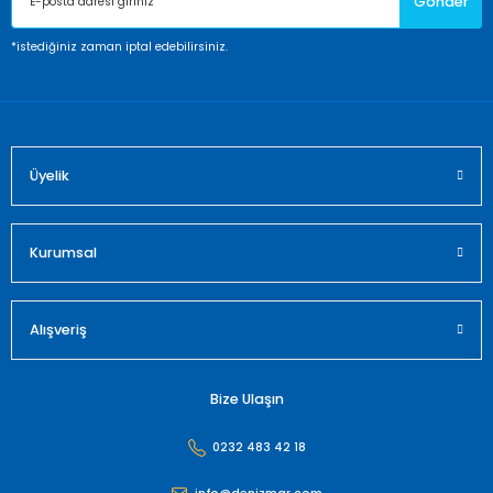
Gönder
Ürün bilgilerinde hatalar bulunuyor.
Ürün fiyatı diğer sitelerden daha pahalı.
*istediğiniz zaman iptal edebilirsiniz.
Bu ürüne benzer farklı alternatifler olmalı.
Üyelik
Gönder
Kurumsal
Alışveriş
Bize Ulaşın
0232 483 42 18