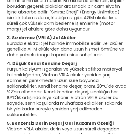
kelimelerinin kısaltmasıdır. Bu akülerde elektrolit, kapiler
borudan geçerek plakalar arasındaki bir cam elyafın
içine absorbe edilir. "Sınırsız Enerji" (Energy Unlimited)
isimli kitabımızda açıkladığımız gibi, AGM aküler kısa
süreli çok yüksek akım besleme işlemlerine (motor
marşı) jel akülere göre daha uygundur.
3. Sızdırmaz (VRLA) Jel Aküler
Burada elektrolit jel halinde immobilize edilir. Jel aküler
genellikle AHM akülerden daha uzun hizmet ömrüne ve
daha yüksek döngü kapasitesine sahiplerdir.
4. Düşük Kendi Kendine Deşarj
Kurşun kalsiyum ızgaraları ve yüksek saflıkta materyal
kullanıldığından, Victron VRLA aküler yeniden şarj
edilmeleri gerekmeden uzun süre boyunca
saklanabilirler. Kendi kendine deşarj oranı, 20°C'de ayda
%2'nin altındadır. Kendi kendine deşarj, sıcaklığın her
10°C'lik artışında ikiye katlanır. Victron VRLA aküler bu
sayede, serin koşullarda muhafaza edildikleri takdirde
bir yıla kadar süreyle yeniden şarj edilmeden
saklanabilirler.
5. Benzersiz Derin Deşarj Geri Kazanım Özelliği
Victron VRLA aküler, derin veya uzun süreli deşarjdan