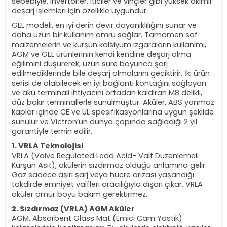
sebebiyle, invertörler, iticiler ve vinçler gibi yüksek akımlı
deşarj işlemleri için özellikle uygundur.
GEL modeli, en iyi derin devir dayanıklılığını sunar ve
daha uzun bir kullanım ömrü sağlar. Tamamen saf
malzemelerin ve kurşun kalsiyum ızgaraların kullanımı,
AGM ve GEL ürünlerinin kendi kendine deşarj olma
eğilimini düşürerek, uzun süre boyunca şarj
edilmediklerinde bile deşarj olmalarını geciktirir. İki ürün
serisi de olabilecek en iyi bağlantı kontağını sağlayan
ve akü terminali ihtiyacını ortadan kaldıran M8 delikli,
düz bakır terminallerle sunulmuştur. Aküler, ABS yanmaz
kaplar içinde CE ve UL spesifikasyonlarına uygun şekilde
sunulur ve Victron’un dünya çapında sağladığı 2 yıl
garantiyle temin edilir.
1. VRLA Teknolojisi
VRLA (Valve Regulated Lead Acid- Valf Düzenlemeli
Kurşun Asit), akülerin sızdırmaz olduğu anlamına gelir.
Gaz sadece aşırı şarj veya hücre arızası yaşandığı
takdirde emniyet valfleri aracılığıyla dışarı çıkar. VRLA
aküler ömür boyu bakım gerektirmez.
2. Sızdırmaz (VRLA) AGM Aküler
AGM, Absorbent Glass Mat (Emici Cam Yastık)