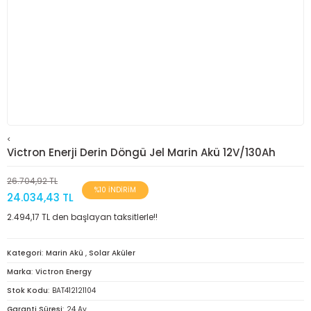
<
Victron Enerji Derin Döngü Jel Marin Akü 12V/130Ah
26.704,92 TL
%10 İNDİRİM
24.034,43 TL
2.494,17 TL den başlayan taksitlerle!!
Kategori
Marin Akü
,
Solar Aküler
Marka
Victron Energy
Stok Kodu
BAT412121104
Garanti Süresi
24 Ay