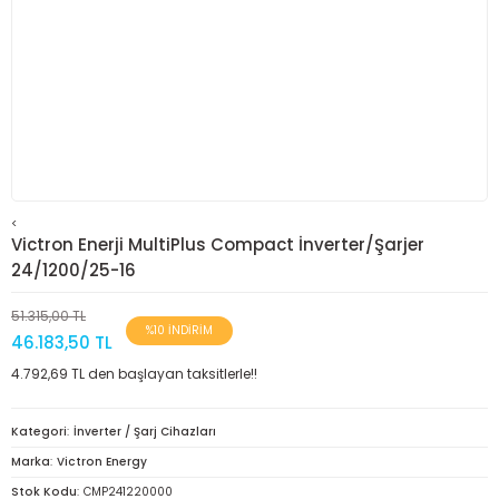
<
Victron Enerji MultiPlus Compact İnverter/Şarjer
24/1200/25-16
51.315,00 TL
%10 İNDİRİM
46.183,50 TL
4.792,69 TL den başlayan taksitlerle!!
Kategori
İnverter / Şarj Cihazları
Marka
Victron Energy
Stok Kodu
CMP241220000