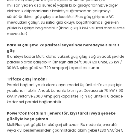
milisaniyeden kısa sürede) yapılır ki, bilgisayarlarınız ve diğer
elektronik ekipmanlarınız kesintiye uğramadan çalışmayı
sürdürür. İkinci güç çıkışı sadece MultiPlus güç girişinde AC
mevcutken çalışır. Su ısıtıcı gibi aküyü boşaltmaması gereken
yükler bu çıkışa bağlanabilir (ikinci çıkış 3 kVA ve üzeri modellerde
mevcuttur).
Paralel çalışma kapasitesi sayesinde neredeyse sınırsız
güç
6 üniteye kadar Multi, daha yüksek güç çıkışı sağlayacak şekilde
paralel olarak çalışabilir. Örneğin altı 24/5000/120 ünite, 25 kW /
30 kVA çıkış gücü ve 720 Amp şarj kapasitesi sunar.
Trifaze çıkış imkânı
Paralel bağlantıya ek olarak aynı model üç ünite trifaze çıkış için
yapılandırılabilir. Ancak bununla bitmiyor: Devasa bir 75 kW / 90
kVA invertör ve 2000 Amp şarj kapasitesi için üç ünitelik 6 adede
kadar set paralel bağlanabilir.
PowerControl Sınırlı jeneratör, kıyı tarafı veya şebeke
gücüyle başa çıkma
MultiPlus çok güçlü bir akü şarj cihazıdır. Bu nedenle jeneratör
veya kıyı beslemesinden çok miktarda akım çeker (230 VAC'de 5