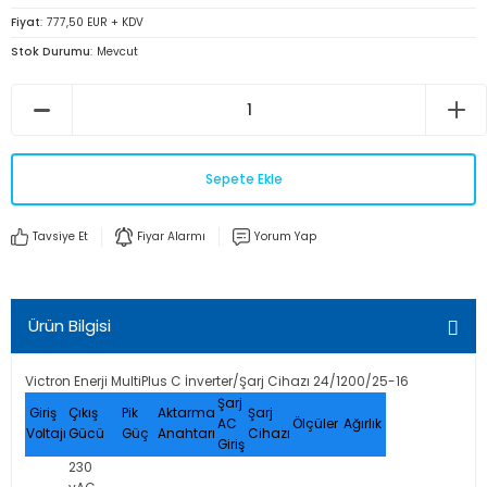
Fiyat
777,50 EUR + KDV
Stok Durumu
Mevcut
Sepete Ekle
Tavsiye Et
Fiyar Alarmı
Yorum Yap
Ürün Bilgisi
Victron Enerji MultiPlus C İnverter/Şarj Cihazı 24/1200/25-16
Şarj
Giriş
Çıkış
Pik
Aktarma
Şarj
AC
Ölçüler
Ağırlık
Voltajı
Gücü
Güç
Anahtarı
Cihazı
Giriş
230