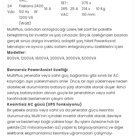
vAC,
187-
375 x
24
Frekans
2400
16 A
265
25 A
214 x
10 Kg
Vdc
50 Hz
W
VAC
110 mm
1200 VA
(Watt)
MultiPlus, adından anlaşılacağı üzere, tek zarif bir pakette
birleştirilmiş bir invertör ve şarj cihazıdır. Birçok özelliğinden bazıları
gerçek sinüs dalga invertörü, adaptif şarj, hibrit PowerAssist
teknolojisi ve ayrıca çoklu sistem entegrasyonu özelliklerini içerir.
Modeller:
800VA, 1200VA, 1600VA, 2000VA, 3000VA, 5000VA
Benzersiz PowerAssist özelliği
MultiPlus, jeneratör veya sahil güç bağlantısı gibi sınırlı bir AC
kaynağın aşırı yüklenmesini önler. Önce, bir aşırı yüklemeye neden
olabilecek durumlarda batarya şarjı otomatik olarak düşer. İkinci
seviye, bataryadan alınan güçle bir jeneratörün veya sahil
tarafındaki beslemenin çıkışını artırır.
Kesintisiz AC gücü (UPS fonksiyonu)
Bir şebeke arızası veya sahil ya da jeneratör gücü kesintisi
durumunda, Multi’nin içindeki invertör otomatik olarak devreye
girer ve beslemeyi bağlı yüklere taşır. Bu işlem öylesine hızlı bir
şekilde (20 milisaniyeden az) yapılır ki, bilgisayarlarınız ve diğer
elektronik ekipmanlarınız kesintiye uğramadan çalışmayı