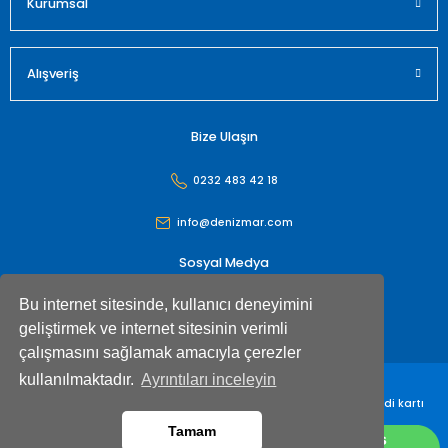
Kurumsal
Alışveriş
Bize Ulaşın
0232 483 42 18
info@denizmar.com
Sosyal Medya
Bu internet sitesinde, kullanıcı deneyimini
geliştirmek ve internet sitesinin verimli
çalışmasını sağlamak amacıyla çerezler
kullanılmaktadır.
Ayrıntıları inceleyin
Denizmar İç Dış Ticaret Anonim Şirketi© Tüm hakları saklıdır. Kredi kartı
bilgileriniz 256bit SSL sertifikası ile korunmaktadır
Tamam