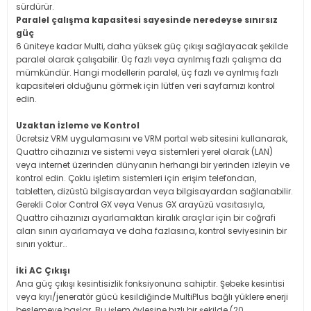
sürdürür.
Paralel çalışma kapasitesi sayesinde neredeyse sınırsız
güç
6 üniteye kadar Multi, daha yüksek güç çıkışı sağlayacak şekilde
paralel olarak çalışabilir. Üç fazlı veya ayrılmış fazlı çalışma da
mümkündür. Hangi modellerin paralel, üç fazlı ve ayrılmış fazlı
kapasiteleri olduğunu görmek için lütfen veri sayfamızı kontrol
edin.
Uzaktan İzleme ve Kontrol
Ücretsiz VRM uygulamasını ve VRM portal web sitesini kullanarak,
Quattro cihazınızı ve sistemi veya sistemleri yerel olarak (LAN)
veya internet üzerinden dünyanın herhangi bir yerinden izleyin ve
kontrol edin. Çoklu işletim sistemleri için erişim telefondan,
tabletten, dizüstü bilgisayardan veya bilgisayardan sağlanabilir.
Gerekli Color Control GX veya Venus GX arayüzü vasıtasıyla,
Quattro cihazınızı ayarlamaktan kiralık araçlar için bir coğrafi
alan sınırı ayarlamaya ve daha fazlasına, kontrol seviyesinin bir
sınırı yoktur…
İki AC Çıkışı
Ana güç çıkışı kesintisizlik fonksiyonuna sahiptir. Şebeke kesintisi
veya kıyı/jeneratör gücü kesildiğinde MultiPlus bağlı yüklere enerji
beslemeye başlar. Bu işlem öylesine hızlı bir şekilde (20