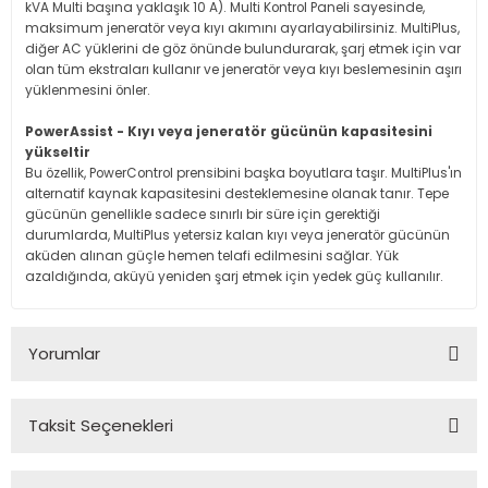
kVA Multi başına yaklaşık 10 A). Multi Kontrol Paneli sayesinde,
maksimum jeneratör veya kıyı akımını ayarlayabilirsiniz. MultiPlus,
diğer AC yüklerini de göz önünde bulundurarak, şarj etmek için var
olan tüm ekstraları kullanır ve jeneratör veya kıyı beslemesinin aşırı
yüklenmesini önler.
PowerAssist - Kıyı veya jeneratör gücünün kapasitesini
yükseltir
Bu özellik, PowerControl prensibini başka boyutlara taşır. MultiPlus'ın
alternatif kaynak kapasitesini desteklemesine olanak tanır. Tepe
gücünün genellikle sadece sınırlı bir süre için gerektiği
durumlarda, MultiPlus yetersiz kalan kıyı veya jeneratör gücünün
aküden alınan güçle hemen telafi edilmesini sağlar. Yük
azaldığında, aküyü yeniden şarj etmek için yedek güç kullanılır.
Yorumlar
Taksit Seçenekleri
Bu ürüne ilk yorumu siz yapın!