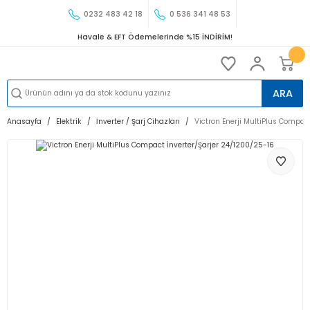
0232 483 42 18
0 536 341 48 53
Havale & EFT Ödemelerinde %15 İNDİRİM!
ARA
Anasayfa
Elektrik
İnverter / Şarj Cihazları
Victron Enerji MultiPlus Compac