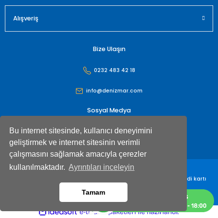
Alışveriş
Bize Ulaşın
0232 483 42 18
info@denizmar.com
Sosyal Medya
Bu internet sitesinde, kullanıcı deneyimini
geliştirmek ve internet sitesinin verimli
çalışmasını sağlamak amacıyla çerezler
kullanılmaktadır.
Ayrıntıları inceleyin
Denizmar İç Dış Ticaret Anonim Şirketi© Tüm hakları saklıdır. Kredi kartı
bilgileriniz 256bit SSL sertifikası ile korunmaktadır
Tamam
ideasoft
ile
e-