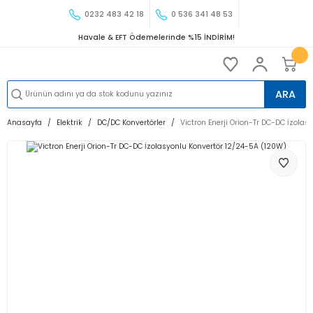
0232 483 42 18
0 536 341 48 53
Havale & EFT Ödemelerinde %15 İNDİRİM!
ARA
Anasayfa
Elektrik
DC/DC Konvertörler
Victron Enerji Orion-Tr DC-DC İzola