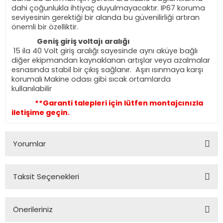
dahi çoğunlukla ihtiyaç duyulmayacaktır. IP67 koruma
seviyesinin gerektiği bir alanda bu güvenilirliği artıran
önemli bir özelliktir.
Geniş giriş voltajı aralığı
15 ila 40 Volt giriş aralığı sayesinde aynı aküye bağlı
diğer ekipmandan kaynaklanan artışlar veya azalmalar
esnasında stabil bir çıkış sağlanır. Aşırı ısınmaya karşı
korumalı Makine odası gibi sıcak ortamlarda
kullanılabilir
**Garanti talepleri için lütfen montajcınızla
iletişime geçin.
Yorumlar
Taksit Seçenekleri
Bu ürüne ilk yorumu siz yapın!
Önerileriniz
Yorum Yaz