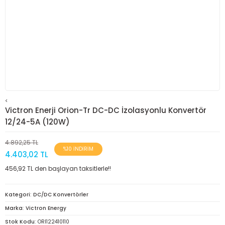
<
Victron Enerji Orion-Tr DC-DC İzolasyonlu Konvertör
12/24-5A (120W)
4.892,25 TL
%10 İNDİRİM
4.403,02 TL
456,92 TL den başlayan taksitlerle!!
Kategori
DC/DC Konvertörler
Marka
Victron Energy
Stok Kodu
ORI122410110