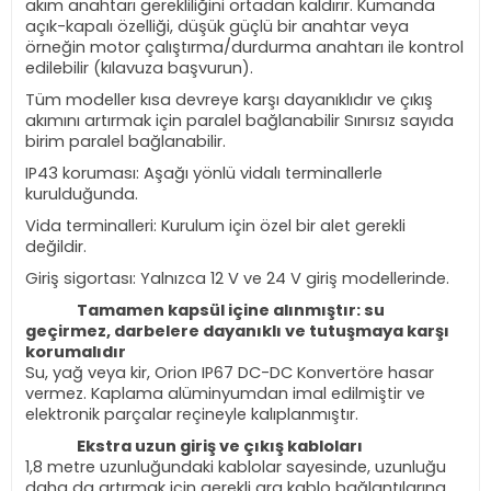
akım anahtarı gerekliliğini ortadan kaldırır. Kumanda
açık-kapalı özelliği, düşük güçlü bir anahtar veya
örneğin motor çalıştırma/durdurma anahtarı ile kontrol
edilebilir (kılavuza başvurun).
Tüm modeller kısa devreye karşı dayanıklıdır ve çıkış
akımını artırmak için paralel bağlanabilir Sınırsız sayıda
birim paralel bağlanabilir.
IP43 koruması: Aşağı yönlü vidalı terminallerle
kurulduğunda.
Vida terminalleri: Kurulum için özel bir alet gerekli
değildir.
Giriş sigortası: Yalnızca 12 V ve 24 V giriş modellerinde.
Tamamen kapsül içine alınmıştır: su
geçirmez, darbelere dayanıklı ve tutuşmaya karşı
korumalıdır
Su, yağ veya kir, Orion IP67 DC-DC Konvertöre hasar
vermez. Kaplama alüminyumdan imal edilmiştir ve
elektronik parçalar reçineyle kalıplanmıştır.
Ekstra uzun giriş ve çıkış kabloları
1,8 metre uzunluğundaki kablolar sayesinde, uzunluğu
daha da artırmak için gerekli ara kablo bağlantılarına