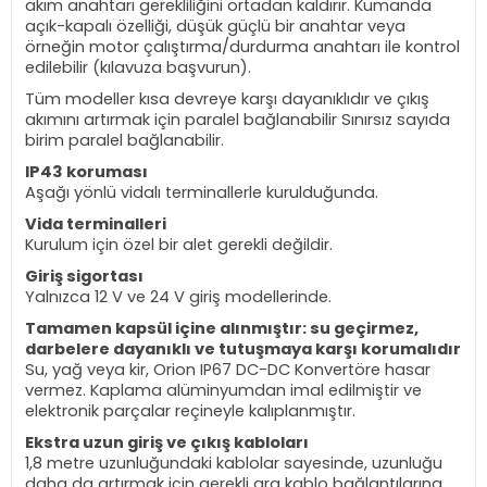
akım anahtarı gerekliliğini ortadan kaldırır. Kumanda
açık-kapalı özelliği, düşük güçlü bir anahtar veya
örneğin motor çalıştırma/durdurma anahtarı ile kontrol
edilebilir (kılavuza başvurun).
Tüm modeller kısa devreye karşı dayanıklıdır ve çıkış
akımını artırmak için paralel bağlanabilir Sınırsız sayıda
birim paralel bağlanabilir.
IP43 koruması
Aşağı yönlü vidalı terminallerle kurulduğunda.
Vida terminalleri
Kurulum için özel bir alet gerekli değildir.
Giriş sigortası
Yalnızca 12 V ve 24 V giriş modellerinde.
Tamamen kapsül içine alınmıştır: su geçirmez,
darbelere dayanıklı ve tutuşmaya karşı korumalıdır
Su, yağ veya kir, Orion IP67 DC-DC Konvertöre hasar
vermez. Kaplama alüminyumdan imal edilmiştir ve
elektronik parçalar reçineyle kalıplanmıştır.
Ekstra uzun giriş ve çıkış kabloları
1,8 metre uzunluğundaki kablolar sayesinde, uzunluğu
daha da artırmak için gerekli ara kablo bağlantılarına