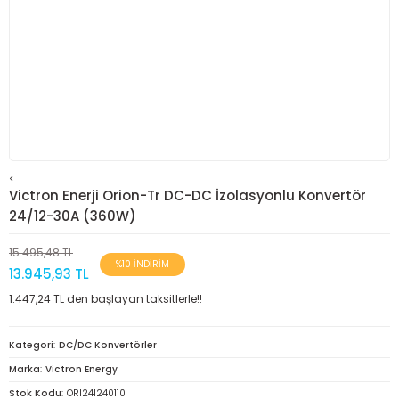
<
Victron Enerji Orion-Tr DC-DC İzolasyonlu Konvertör
24/12-30A (360W)
15.495,48 TL
%10 İNDİRİM
13.945,93 TL
1.447,24 TL den başlayan taksitlerle!!
Kategori
DC/DC Konvertörler
Marka
Victron Energy
Stok Kodu
ORI241240110