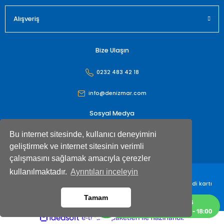
Alışveriş
Bize Ulaşın
0232 483 42 18
info@denizmar.com
Sosyal Medya
Bu internet sitesinde, kullanıcı deneyimini
geliştirmek ve internet sitesinin verimli
çalışmasını sağlamak amacıyla çerezler
kullanılmaktadır.
Ayrıntıları inceleyin
Denizmar İç Dış Ticaret Anonim Şirketi© Tüm hakları saklıdır. Kredi kartı
bilgileriniz 256bit SSL sertifikası ile korunmaktadır
Tamam
ideasoft
ile
e-