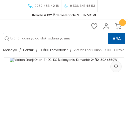
0232 483 42 18
0 536 341 48 53
Havale & EFT Ödemelerinde %15 İNDİRİM!
ARA
Anasayfa
Elektrik
DC/DC Konvertörler
Victron Enerji Orion-Tr DC-DC İzola