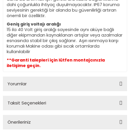
dahi çoğunlukla ihtiyaç duyulmayacaktır. IP67 koruma
seviyesinin gerektiği bir alanda bu güvenilirliği artıran
önemli bir özelliktir.
Geniş giriş voltajı aralığı
15 ila 40 Volt giriş aralığı sayesinde aynı aküye bağlı
diğer ekipmandan kaynaklanan artışlar veya azalmalar
esnasında stabil bir çıkış sağlanır. Aşırı ısınmaya karşı
korumalı Makine odası gibi sıcak ortamlarda
kullanılabilir
**Garanti talepleri için lütfen montajcınızla
iletişime geçin.
Yorumlar
Taksit Seçenekleri
Bu ürüne ilk yorumu siz yapın!
Önerileriniz
Yorum Yaz