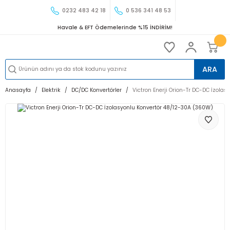
0232 483 42 18
0 536 341 48 53
Havale & EFT Ödemelerinde %15 İNDİRİM!
ARA
Anasayfa
Elektrik
DC/DC Konvertörler
Victron Enerji Orion-Tr DC-DC İzola