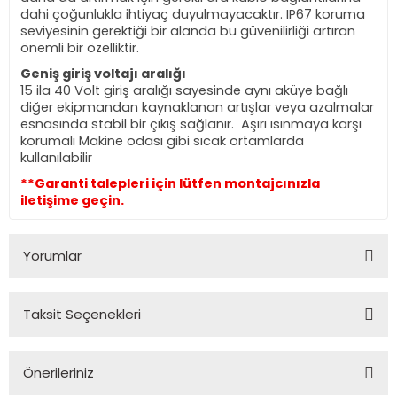
dahi çoğunlukla ihtiyaç duyulmayacaktır. IP67 koruma
seviyesinin gerektiği bir alanda bu güvenilirliği artıran
önemli bir özelliktir.
Geniş giriş voltajı aralığı
15 ila 40 Volt giriş aralığı sayesinde aynı aküye bağlı
diğer ekipmandan kaynaklanan artışlar veya azalmalar
esnasında stabil bir çıkış sağlanır. Aşırı ısınmaya karşı
korumalı Makine odası gibi sıcak ortamlarda
kullanılabilir
**Garanti talepleri için lütfen montajcınızla
iletişime geçin.
Yorumlar
Taksit Seçenekleri
Bu ürüne ilk yorumu siz yapın!
Önerileriniz
Yorum Yaz