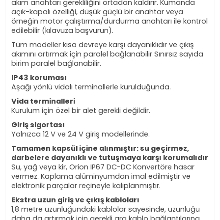
akım anahtarı gerekliliğini ortadan kaldırır. Kumanda
açık-kapalı özelliği, düşük güçlü bir anahtar veya
örneğin motor çalıştırma/durdurma anahtarı ile kontrol
edilebilir (kılavuza başvurun).
Tüm modeller kısa devreye karşı dayanıklıdır ve çıkış
akımını artırmak için paralel bağlanabilir Sınırsız sayıda
birim paralel bağlanabilir.
IP43 koruması
Aşağı yönlü vidalı terminallerle kurulduğunda.
Vida terminalleri
Kurulum için özel bir alet gerekli değildir.
Giriş sigortası
Yalnızca 12 V ve 24 V giriş modellerinde.
Tamamen kapsül içine alınmıştır: su geçirmez,
darbelere dayanıklı ve tutuşmaya karşı korumalıdır
Su, yağ veya kir, Orion IP67 DC-DC Konvertöre hasar
vermez. Kaplama alüminyumdan imal edilmiştir ve
elektronik parçalar reçineyle kalıplanmıştır.
Ekstra uzun giriş ve çıkış kabloları
1,8 metre uzunluğundaki kablolar sayesinde, uzunluğu
daha da artırmak için gerekli ara kablo bağlantılarına