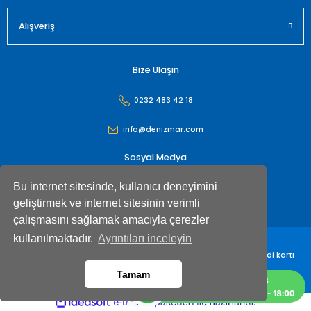
Alışveriş
Bize Ulaşın
0232 483 42 18
info@denizmar.com
Sosyal Medya
Bu internet sitesinde, kullanıcı deneyimini
geliştirmek ve internet sitesinin verimli
çalışmasını sağlamak amacıyla çerezler
kullanılmaktadır.
Ayrıntıları inceleyin
Denizmar İç Dış Ticaret Anonim Şirketi© Tüm hakları saklıdır. Kredi kartı
bilgileriniz 256bit SSL sertifikası ile korunmaktadır
Tamam
ideasoft
ile
e-