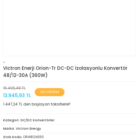
<
Victron Enerji Orion-Tr DC-DC İzolasyonlu Konvertör
48/12-30A (360W)
15.495,48 TL
%10 İNDİRİM
13.945,93 TL
1.447,24 TL den başlayan taksitlerle!!
Kategori
DC/DC Konvertörler
Marka
Victron Energy
Stok Kodu
ORI481240110