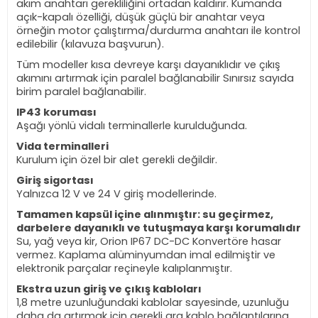
akım anahtarı gerekliliğini ortadan kaldırır. Kumanda
açık-kapalı özelliği, düşük güçlü bir anahtar veya
örneğin motor çalıştırma/durdurma anahtarı ile kontrol
edilebilir (kılavuza başvurun).
Tüm modeller kısa devreye karşı dayanıklıdır ve çıkış
akımını artırmak için paralel bağlanabilir Sınırsız sayıda
birim paralel bağlanabilir.
IP43 koruması
Aşağı yönlü vidalı terminallerle kurulduğunda.
Vida terminalleri
Kurulum için özel bir alet gerekli değildir.
Giriş sigortası
Yalnızca 12 V ve 24 V giriş modellerinde.
Tamamen kapsül içine alınmıştır: su geçirmez,
darbelere dayanıklı ve tutuşmaya karşı korumalıdır
Su, yağ veya kir, Orion IP67 DC-DC Konvertöre hasar
vermez. Kaplama alüminyumdan imal edilmiştir ve
elektronik parçalar reçineyle kalıplanmıştır.
Ekstra uzun giriş ve çıkış kabloları
1,8 metre uzunluğundaki kablolar sayesinde, uzunluğu
daha da artırmak için gerekli ara kablo bağlantılarına