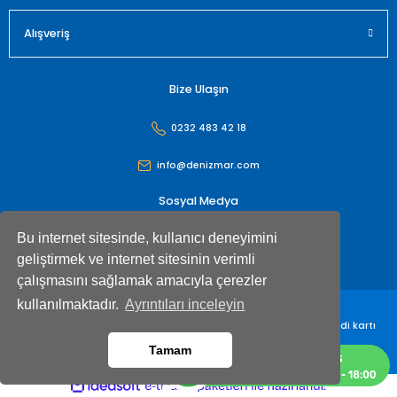
Alışveriş
Bize Ulaşın
0232 483 42 18
info@denizmar.com
Sosyal Medya
Bu internet sitesinde, kullanıcı deneyimini
geliştirmek ve internet sitesinin verimli
çalışmasını sağlamak amacıyla çerezler
kullanılmaktadır.
Ayrıntıları inceleyin
Denizmar İç Dış Ticaret Anonim Şirketi© Tüm hakları saklıdır. Kredi kartı
bilgileriniz 256bit SSL sertifikası ile korunmaktadır
Tamam
ideasoft
ile
e-