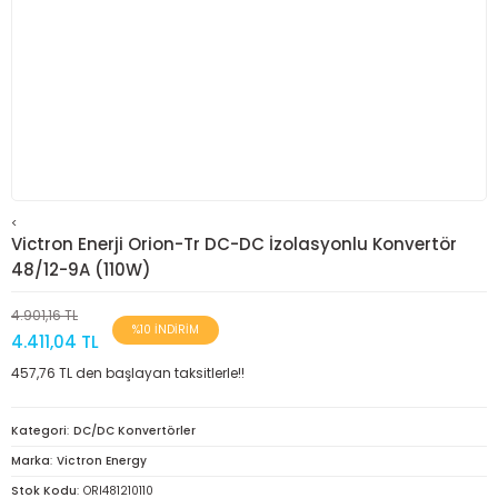
<
Victron Enerji Orion-Tr DC-DC İzolasyonlu Konvertör
48/12-9A (110W)
4.901,16 TL
%10 İNDİRİM
4.411,04 TL
457,76 TL den başlayan taksitlerle!!
Kategori
DC/DC Konvertörler
Marka
Victron Energy
Stok Kodu
ORI481210110