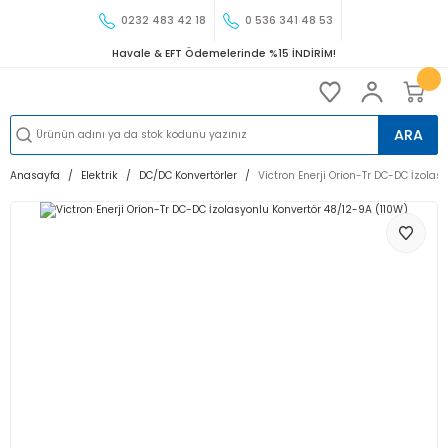
0232 483 42 18
0 536 341 48 53
Havale & EFT Ödemelerinde %15 İNDİRİM!
ARA
Anasayfa
Elektrik
DC/DC Konvertörler
Victron Enerji Orion-Tr DC-DC İzolas