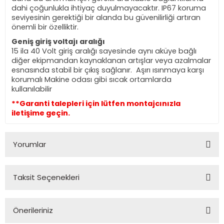
dahi çoğunlukla ihtiyaç duyulmayacaktır. IP67 koruma
seviyesinin gerektiği bir alanda bu güvenilirliği artıran
önemli bir özelliktir.
Geniş giriş voltajı aralığı
15 ila 40 Volt giriş aralığı sayesinde aynı aküye bağlı
diğer ekipmandan kaynaklanan artışlar veya azalmalar
esnasında stabil bir çıkış sağlanır. Aşırı ısınmaya karşı
korumalı Makine odası gibi sıcak ortamlarda
kullanılabilir
**Garanti talepleri için lütfen montajcınızla
iletişime geçin.
Yorumlar
Taksit Seçenekleri
Bu ürüne ilk yorumu siz yapın!
Önerileriniz
Yorum Yaz