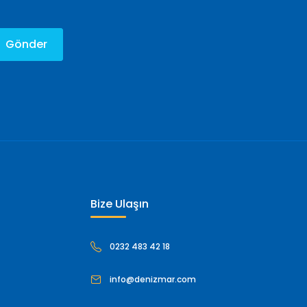
Gönder
Bize Ulaşın
0232 483 42 18
info@denizmar.com