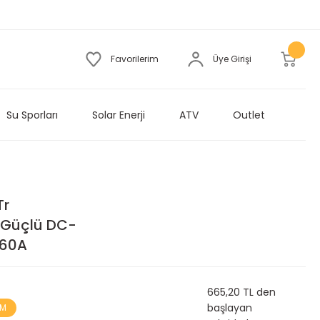
Favorilerim
Üye Girişi
Su Sporları
Solar Enerji
ATV
Outlet
Tr
 Güçlü DC-
-60A
665,20 TL den
başlayan
İM