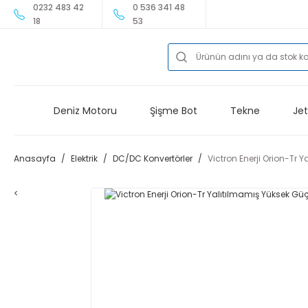
0232 483 42
0 536 341 48
18
53
Deniz Motoru
Şişme Bot
Tekne
Jet
Anasayfa
Elektrik
DC/DC Konvertörler
Victron Enerji Orion-Tr
<