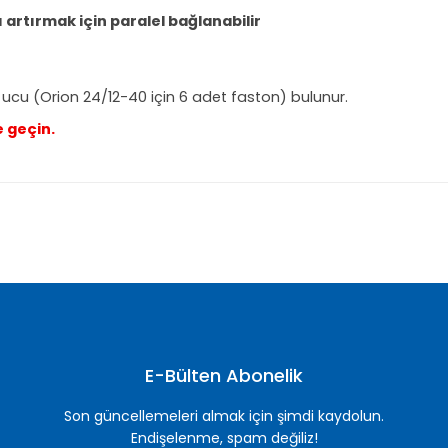
 artırmak için paralel bağlanabilir
ucu (Orion 24/12-40 için 6 adet faston) bulunur.
e geçin.
nularda yetersiz gördüğünüz noktaları öneri formunu kullanarak tarafımı
Bu ürüne ilk yorumu siz yapın!
Yorum Yaz
E-Bülten Abonelik
Son güncellemeleri almak için şimdi kaydolun.
Endişelenme, spam değiliz!