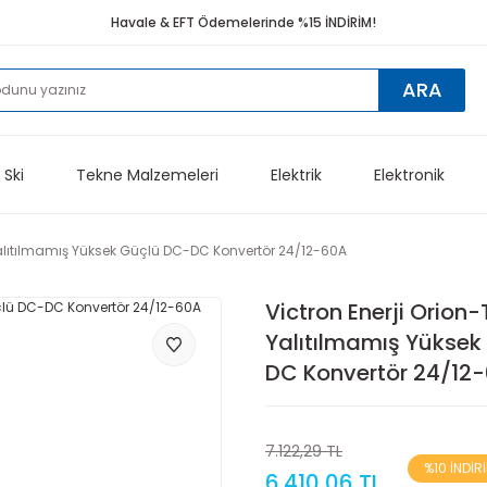
Havale & EFT Ödemelerinde %15 İNDİRİM!
ARA
 Ski
Tekne Malzemeleri
Elektrik
Elektronik
 Yalıtılmamış Yüksek Güçlü DC-DC Konvertör 24/12-60A
Victron Enerji Orion-
Yalıtılmamış Yüksek
DC Konvertör 24/12
7.122,29 TL
%10 İNDİR
6.410,06 TL