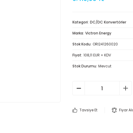
Kategori
DC/DC Konvertörler
Marka
Victron Energy
Stok Kodu
ORI241260020
Fiyat
108,11 EUR + KDV
Stok Durumu
Mevcut
Tavsiye Et
Fiyar A