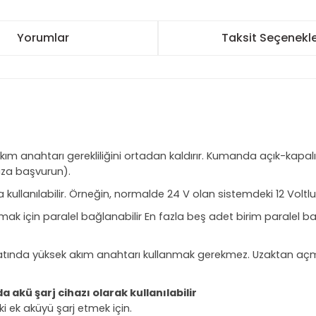
Yorumlar
Taksit Seçenekle
kım anahtarı gerekliliğini ortadan kaldırır. Kumanda açık-kapal
vuza başvurun).
da kullanılabilir. Örneğin, normalde 24 V olan sistemdeki 12 Voltl
rmak için paralel bağlanabilir En fazla beş adet birim paralel ba
tında yüksek akım anahtarı kullanmak gerekmez. Uzaktan aç
akü şarj cihazı olarak kullanılabilir
ki ek aküyü şarj etmek için.