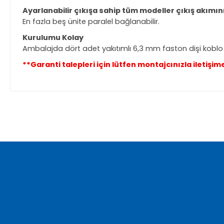
Ayarlanabilir çıkışa sahip tüm modeller çıkış akımını
En fazla beş ünite paralel bağlanabilir.
Kurulumu Kolay
Ambalajda dört adet yakıtımlı 6,3 mm faston dişi koblo 
**Garanti talepleri için lütfen montajcınızla iletişim
Bu ürünün fiyat bilgisi, resim, ürün açıklamalarında ve diğer ko
Görüş ve önerileriniz için teşekkür ederiz.
Ürün resmi kalitesiz, bozuk veya görüntülenemiyor.
Ürün açıklamasında eksik bilgiler bulunuyor.
Ürün bilgilerinde hatalar bulunuyor.
Ürün fiyatı diğer sitelerden daha pahalı.
Bu ürüne benzer farklı alternatifler olmalı.