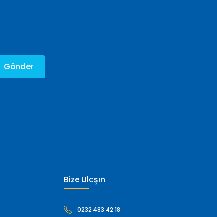
Gönder
Bize Ulaşın
0232 483 42 18