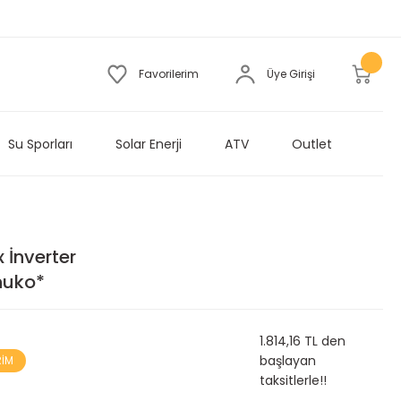
Favorilerim
Üye Girişi
Su Sporları
Solar Enerji
ATV
Outlet
x İnverter
huko*
1.814,16 TL den
başlayan
RİM
taksitlerle!!