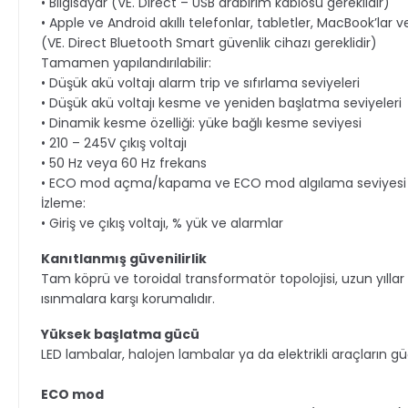
• Bilgisayar (VE. Direct – USB arabirim kablosu gereklidir)
• Apple ve Android akıllı telefonlar, tabletler, MacBook’lar v
(VE. Direct Bluetooth Smart güvenlik cihazı gereklidir)
Tamamen yapılandırılabilir:
• Düşük akü voltajı alarm trip ve sıfırlama seviyeleri
• Düşük akü voltajı kesme ve yeniden başlatma seviyeleri
• Dinamik kesme özelliği: yüke bağlı kesme seviyesi
• 210 – 245V çıkış voltajı
• 50 Hz veya 60 Hz frekans
• ECO mod açma/kapama ve ECO mod algılama seviyesi
İzleme:
• Giriş ve çıkış voltajı, % yük ve alarmlar
Kanıtlanmış güvenilirlik
Tam köprü ve toroidal transformatör topolojisi, uzun yıllar 
ısınmalara karşı korumalıdır.
Yüksek başlatma gücü
LED lambalar, halojen lambalar ya da elektrikli araçların güç
ECO mod