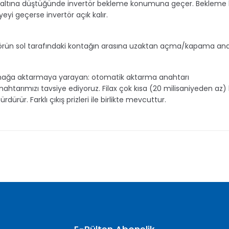
 altına düştüğünde invertör bekleme konumuna geçer. Bekleme kon
iyeyi geçerse invertör açık kalır.
ektörün sol tarafındaki kontağın arasına uzaktan açma/kapama anah
kaynağa aktarmaya yarayan: otomatik aktarma anahtarı
tarımızı tavsiye ediyoruz. Filax çok kısa (20 milisaniyeden az) bir
rür. Farklı çıkış prizleri ile birlikte mevcuttur.
nularda yetersiz gördüğünüz noktaları öneri formunu kullanarak tarafımı
Bu ürüne ilk yorumu siz yapın!
Yorum Yaz