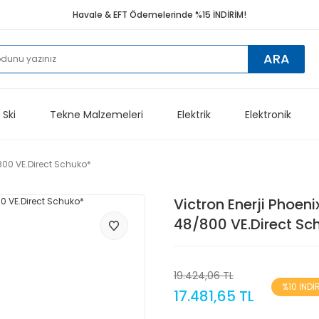
Havale & EFT Ödemelerinde %15 İNDİRİM!
ARA
 Ski
Tekne Malzemeleri
Elektrik
Elektronik
/800 VE.Direct Schuko*
Victron Enerji Phoeni
48/800 VE.Direct Sc
19.424,06 TL
%10 İNDİ
17.481,65 TL