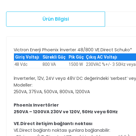
Ürün Bilgisi
Victron Enerji Phoenix İnverter 48/800 VE.Direct Schuko*
Giriş Voltajı
Sürekli Güç
Pik Güç
Çıkış AC Voltajı
48 Vdc
800 VA
1500 W
230VAC %+/- 3 50Hz veya
İnverterler, 12V, 24V veya 48V DC değerindeki ‘serbest’ ve
Modeller:
250VA, 375VA, 500VA, 800VA, 1200VA
Phoenix Invertörler
250VA – 1200VA 230V ve 120V, 50Hz veya 60Hz
VE.Direct iletişim bağlantı noktası
VE.Direct bağlantı noktası şunlara bağlanabilir: