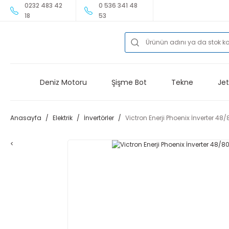
0232 483 42
0 536 341 48
18
53
Deniz Motoru
Şişme Bot
Tekne
Jet
Anasayfa
Elektrik
İnvertörler
Victron Enerji Phoenix İnverter 48
<