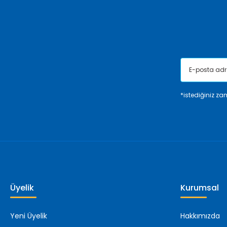
Ürün fiyatı diğer sitelerden daha pahalı.
Bu ürüne benzer farklı alternatifler olmalı.
*istediğiniz zam
Üyelik
Kurumsal
Yeni Üyelik
Hakkımızda