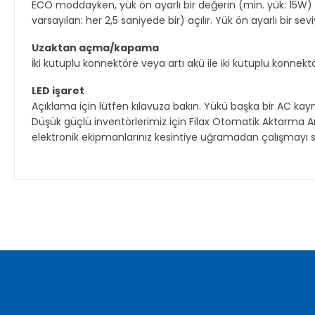
ECO moddayken, yük ön ayarlı bir değerin (min. yük: 15W)
varsayılan: her 2,5 saniyede bir) açılır. Yük ön ayarlı bir sev
Uzaktan açma/kapama
İki kutuplu konnektöre veya artı akü ile iki kutuplu konn
LED işaret
Açıklama için lütfen kılavuza bakın. Yükü başka bir AC 
Düşük güçlü inventörlerimiz için Filax Otomatik Aktarma Anah
elektronik ekipmanlarınız kesintiye uğramadan çalışmayı sürdü
Bu ürünün fiyat bilgisi, resim, ürün açıklamalarında ve diğer ko
Görüş ve önerileriniz için teşekkür ederiz.
Ürün resmi kalitesiz, bozuk veya görüntülenemiyor.
Ürün açıklamasında eksik bilgiler bulunuyor.
Ürün bilgilerinde hatalar bulunuyor.