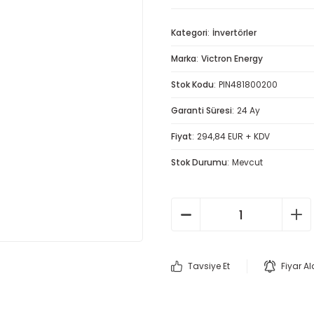
Kategori
İnvertörler
Marka
Victron Energy
Stok Kodu
PIN481800200
Garanti Süresi
24 Ay
Fiyat
294,84 EUR + KDV
Stok Durumu
Mevcut
Tavsiye Et
Fiyar A