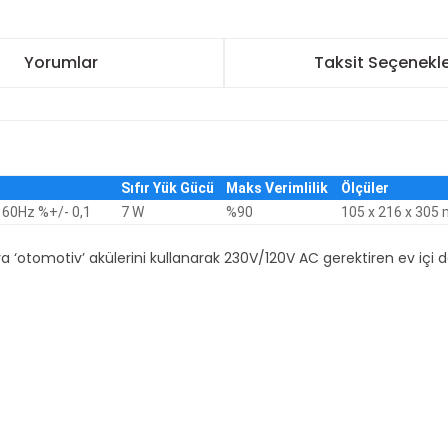
Yorumlar
Taksit Seçenekle
Sıfır Yük Gücü
Maks Verimlilik
Ölçüler
 60Hz %+/- 0,1
7 W
%90
105 x 216 x 305
ya ‘otomotiv’ akülerini kullanarak 230V/120V AC gerektiren ev içi