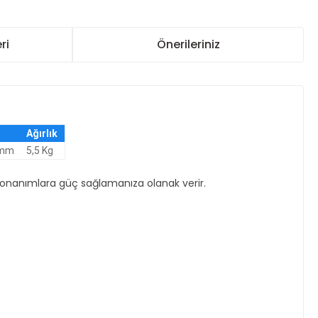
ri
Önerileriniz
Ağırlık
 mm
5,5 Kg
 donanımlara güç sağlamanıza olanak verir.