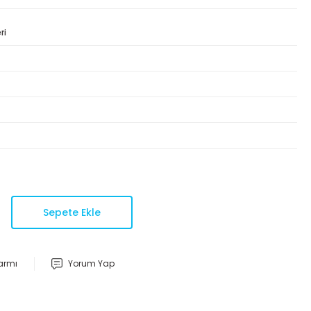
ri
Sepete Ekle
larmı
Yorum Yap