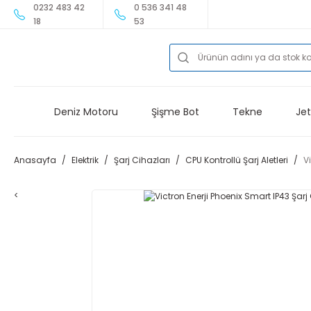
0232 483 42
0 536 341 48
18
53
Deniz Motoru
Şişme Bot
Tekne
Jet
Anasayfa
Elektrik
Şarj Cihazları
CPU Kontrollü Şarj Aletleri
V
<