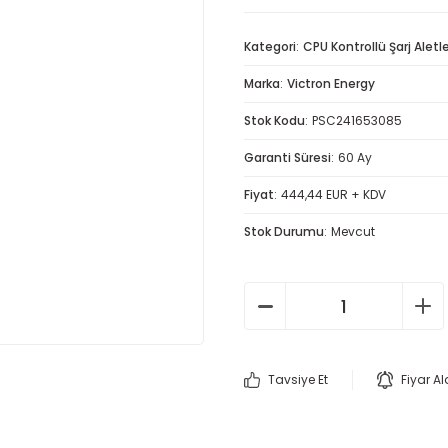
Kategori
CPU Kontrollü Şarj Aletle
Marka
Victron Energy
Stok Kodu
PSC241653085
Garanti Süresi
60 Ay
Fiyat
444,44 EUR + KDV
Stok Durumu
Mevcut
Tavsiye Et
Fiyar A