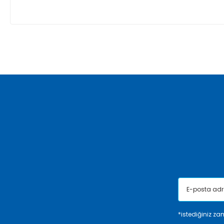
Bu ürünün fiyat bilgisi, resim, ürün açıklamalarında ve diğer ko
Görüş ve önerileriniz için teşekkür ederiz.
Ürün resmi kalitesiz, bozuk veya görüntülenemiyor.
Ürün açıklamasında eksik bilgiler bulunuyor.
Ürün bilgilerinde hatalar bulunuyor.
Ürün fiyatı diğer sitelerden daha pahalı.
Bu ürüne benzer farklı alternatifler olmalı.
*istediğiniz zam