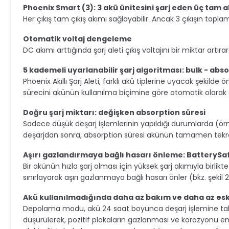
Phoenix Smart (3): 3 akü ünitesini şarj eden üç tam a
Her çıkış tam çıkış akımı sağlayabilir. Ancak 3 çıkışın topl
Otomatik voltaj dengeleme
DC akımı arttığında şarj aleti çıkış voltajını bir miktar art
5 kademeli uyarlanabilir şarj algoritması: bulk - ab
Phoenix Akıllı Şarj Aleti, farklı akü tiplerine uyacak şekil
sürecini akünün
kullanılma biçimine göre otomatik olarak
Doğru şarj miktarı: değişken absorption süresi
Sadece düşük deşarj işlemlerinin yapıldığı durumlarda (örneğ
deşarjdan sonra,
absorption süresi akünün tamamen tekrar ş
Aşırı gazlandırmaya bağlı hasarı önleme: BatterySaf
Bir akünün hızla şarj olması için yüksek şarj akımıyla birlik
sınırlayarak aşırı
gazlanmaya bağlı hasarı önler (bkz. şekil 2’d
Akü kullanılmadığında daha az bakım ve daha az e
Depolama modu, akü 24 saat boyunca deşarj işlemine ta
düşürülerek, pozitif plakaların
gazlanması ve korozyonu en d