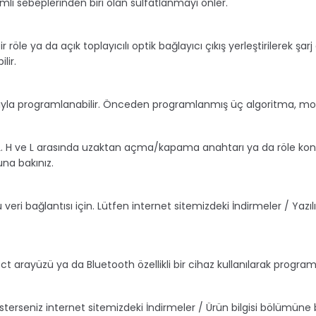
mli sebeplerinden biri olan sülfatlanmayı önler.
r röle ya da açık toplayıcılı optik bağlayıcı
çıkış yerleştirilerek ş
lir.
ıyla programlanabilir.
Önceden programlanmış üç algoritma, mod t
L.
H ve L arasında uzaktan açma/kapama anahtarı ya da röle kont
una bakınız.
 veri bağlantısı için.
Lütfen internet sitemizdeki İndirmeler / Y
irect arayüzü ya da Bluetooth özellikli bir cihaz
kullanılarak programl
 isterseniz internet sitemizdeki İndirmeler /
Ürün bilgisi bölümüne b