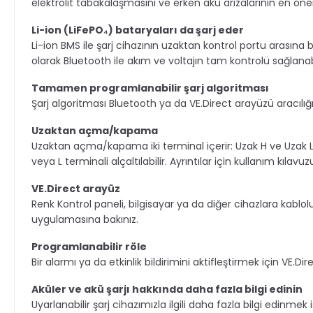
elektrolit tabakalaşmasını ve erken akü
arızalarının en öne
Li-ion (LiFePO₄) bataryaları da şarj eder
Li-ion BMS ile şarj cihazının uzaktan kontrol portu arasına bi
olarak Bluetooth ile akım ve voltajın tam kontrolü sağlanabi
Tamamen programlanabilir şarj algoritması
Şarj algoritması Bluetooth ya da VE.Direct arayüzü aracılığ
Uzaktan açma/kapama
Uzaktan açma/kapama iki terminal içerir: Uzak H ve Uzak 
veya L terminali alçaltılabilir.
Ayrıntılar için kullanım kılavuz
VE.Direct arayüz
Renk Kontrol paneli, bilgisayar ya da diğer cihazlara kablolu
uygulamasına
bakınız.
Programlanabilir röle
Bir alarmı ya da etkinlik bildirimini aktifleştirmek için VE.D
Aküler ve akü şarjı hakkında daha fazla bilgi edinin
Uyarlanabilir şarj cihazımızla ilgili daha fazla bilgi edinmek