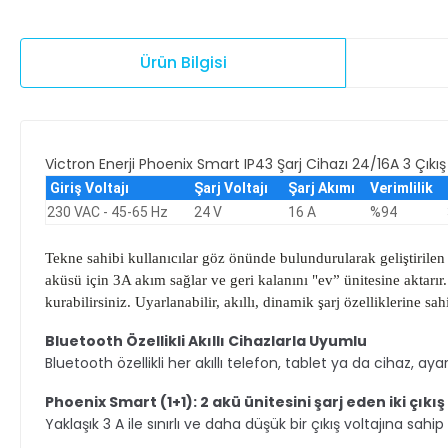
Ürün Bilgisi
Victron Enerji Phoenix Smart IP43 Şarj Cihazı 24/16A 3 Çıkış
Giriş Voltajı
Şarj Voltajı
Şarj Akımı
Verimlilik
230 VAC - 45-65 Hz
24 V
16 A
%94
Tekne sahibi kullanıcılar göz önünde bulundurularak geliştirilen 
aküsü için 3A akım sağlar ve geri kalanını "ev” ünitesine aktarır
kurabilirsiniz. Uyarlanabilir, akıllı, dinamik şarj özelliklerine s
Bluetooth Özellikli Akıllı Cihazlarla Uyumlu
Bluetooth özellikli her akıllı telefon, tablet ya da cihaz, ay
Phoenix Smart (1+1): 2 akü ünitesini şarj eden iki çıkış
Yaklaşık 3 A ile sınırlı ve daha düşük bir çıkış voltajına sah