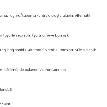
arj cihazı açma/kapama kontrolü oluşturulabilir.
Alternatif
uşu ile seçilebilir (şartnameye bakınız).
ağı bağlanabilir.
Alternatif olarak, H terminali yükseltilebilir
azılım bölümünde bulunan VictronConnect
anabilir.
akınız.