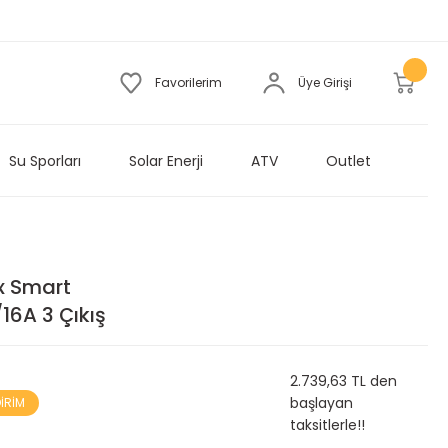
Favorilerim
Üye Girişi
Su Sporları
Solar Enerji
ATV
Outlet
ix Smart
16A 3 Çıkış
2.739,63 TL den
başlayan
DİRİM
taksitlerle!!