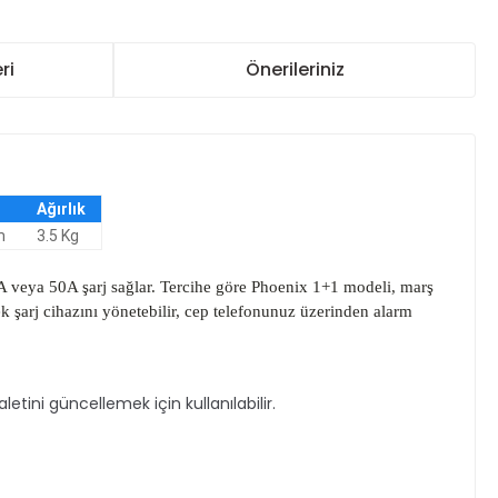
ri
Önerileriniz
Ağırlık
m
3.5 Kg
 30A veya 50A şarj sağlar. Tercihe göre Phoenix 1+1 modeli, marş
ek şarj cihazını yönetebilir, cep telefonunuz üzerinden alarm
 aletini güncellemek için kullanılabilir.