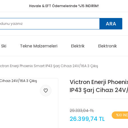
Havale & EFT Ödemelerinde %15 İNDİRİM!
ARA
 Ski
Tekne Malzemeleri
Elektrik
Elektronik
ictron Enerji Phoenix Smart IP43 Şarj Cihazı 24V/16A 3 Çıkış
Victron Enerji Phoen
IP43 Şarj Cihazı 24V/
29.333,04 TL
%10 İN
26.399,74 TL