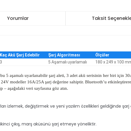
Yorumlar
Taksit Seçenekle
Kaç Akü Şarj Edebilir
Şarj Algoritması
Ölçüler
3
5 Aşamalı uyarlamalı
180 x 249 x 100 m
bu 5 aşamalı uyarlanabilir şarj aleti, 3 adet akü serisinin her biri için
. 24V modeller 16A/25A şarj değerine sahiptir. Bluetooth’u etkinleştirer
ahip – aşağıdaki veri sayfasına göz atın.
arları izlemek, değiştirmek ve yeni yazılım
özellikleri geldiğinde şarj
ip ikinci çıkış, marş aküsünü şarj etmeye
yöneliktir.