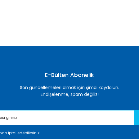
nularda yetersiz gördüğünüz noktaları öneri formunu kullanarak tarafımı
Bu ürüne ilk yorumu siz yapın!
Yorum Yaz
E-Bülten Abonelik
Son güncellemeleri almak için şimdi kaydolun.
Endişelenme, spam değiliz!
an iptal edebilirsiniz.
Gönder