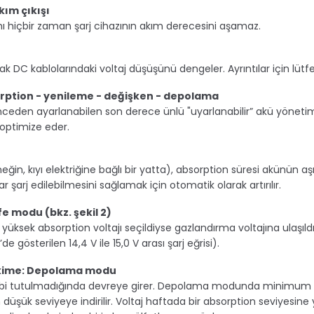
kım çıkışı
amı hiçbir zaman şarj cihazının akım derecesini
aşamaz.
ırarak DC kablolarındaki voltaj düşüşünü
dengeler. Ayrıntılar için lüt
sorption - yenileme - değişken - depolama
de önceden ayarlanabilen son derece ünlü
"uyarlanabilir” akü yönetimi
 optimize eder.
in, kıyı elektriğine bağlı bir yatta),
absorption süresi akünün aşır
arj edilebilmesini sağlamak için otomatik olarak artırılır.
e modu (bkz. şekil 2)
te yüksek absorption voltajı seçildiyse
gazlandırma voltajına ulaşıld
e gösterilen 14,4 V ile 15,0 V arası şarj eğrisi).
skime: Depolama modu
bi tutulmadığında devreye girer. Depolama
modunda minimum volt
üşük seviyeye indirilir. Voltaj haftada bir absorption seviyesine