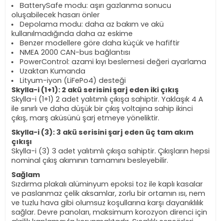
BatterySafe modu: aşırı gazlanma sonucu
oluşabilecek hasarı önler
Depolama modu: daha az bakım ve akü
kullanılmadığında daha az eskime
Benzer modellere göre daha küçük ve hafiftir
NMEA 2000 CAN-bus bağlantısı
PowerControl: azami kıyı beslemesi değeri ayarlama
Uzaktan Kumanda
Lityum-iyon (LiFePo4) desteği
Skylla-i (1+1): 2 akü serisini şarj eden iki çıkış
Skylla-i (1+1) 2 adet yalıtımlı çıkışa sahiptir. Yaklaşık 4 A
ile sınırlı ve daha düşük bir çıkış voltajına sahip ikinci
çıkış, marş aküsünü şarj etmeye yöneliktir.
Skylla-i (3): 3 akü serisini şarj eden üç tam akım
çıkışı
Skylla-i (3) 3 adet yalıtımlı çıkışa sahiptir. Çıkışların hepsi
nominal çıkış akımının tamamını besleyebilir.
Sağlam
Sızdırma plakalı alüminyum epoksi toz ile kaplı kasalar
ve paslanmaz çelik aksamlar, zorlu bir ortamın ısı, nem
ve tuzlu hava gibi olumsuz koşullarına karşı dayanıklılık
sağlar. Devre panoları, maksimum korozyon direnci için