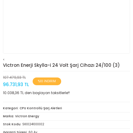
<
Victron Enerji Skylla-i 24 Volt Şarj Cihazı 24/100 (3)
107.479,93 TL
%10 İNDİRİM
96.731,93 TL
10.038,36 TL den başlayan taksitlerle!!
Kategori
CPU Kontrollü Şarj Aletleri
Marka
Victron Energy
Stok Kodu
SKI024100002
Garanti Süresi
60 Ay