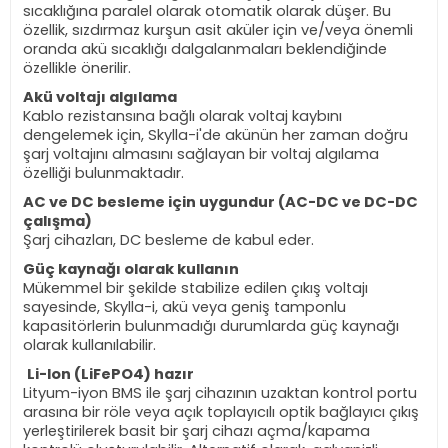
sıcaklığına paralel olarak otomatik olarak düşer. Bu
özellik, sızdırmaz kurşun asit aküler için ve/veya önemli
oranda akü sıcaklığı dalgalanmaları beklendiğinde
özellikle önerilir.
Akü voltajı algılama
Kablo rezistansına bağlı olarak voltaj kaybını
dengelemek için, Skylla-i'de akünün her zaman doğru
şarj voltajını almasını sağlayan bir voltaj algılama
özelliği bulunmaktadır.
AC ve DC besleme için uygundur (AC-DC ve DC-DC
çalışma)
Şarj cihazları, DC besleme de kabul eder.
Güç kaynağı olarak kullanın
Mükemmel bir şekilde stabilize edilen çıkış voltajı
sayesinde, Skylla-i, akü veya geniş tamponlu
kapasitörlerin bulunmadığı durumlarda güç kaynağı
olarak kullanılabilir.
Li-Ion (LiFePO4) hazır
Lityum-iyon BMS ile şarj cihazının uzaktan kontrol portu
arasına bir röle veya açık toplayıcılı optik bağlayıcı çıkış
yerleştirilerek basit bir şarj cihazı açma/kapama