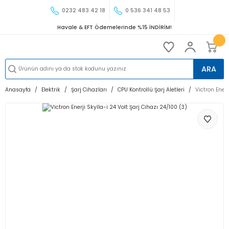
0232 483 42 18
0 536 341 48 53
Havale & EFT Ödemelerinde %15 İNDİRİM!
ARA
Anasayfa
Elektrik
Şarj Cihazları
CPU Kontrollü Şarj Aletleri
Victron Enerj