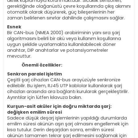
akrilik kaplamayla korunmaktadır. Sıcaklık sensörleri,
gerektiğinde olağanüstü çevre koşullarında çıkış akımını
otomatik olarak düşürerek, güç bileşenlerinin her
zaman belirlenen sınırlar dahilinde çalışmasını sağlar.
Esnek
Bir CAN-bus (NMEA 2000) arabiriminin yanı sıra şarj
algoritmasını belirli bir akü veya kullanım koşullarına
uygun şekilde uyarlamakta kullanılabilecek döner
anahtar, DIP anahtarlar ve potansiyometreler
mevcuttur.
Önemli özellikler:
Senkron paralel işletim
Çeşitli şarj cihazları CAN-bus arayüzüyle senkronize
edilebilir. Bu işlem, RJ45 UTP kablolar kullanılarak şarj
cihazları arasında ara bağlantı kurularak gerçekleştirilir.
Ayrıntılar için lütfen kılavuza bakın.
Kurşun-asit aküler için doğru miktarda şarj:
değişken emilim süresi
Sadece düşük deşarj işlemlerinin yapıldığı durumlarda
emilim süresi akünün aşırı şarj olmasını engellemek için
kısa tutulur. Derin deşarjdan sonra, emilim süresi
akünün tamamen tekrar şarj edilmesini sağlamak için