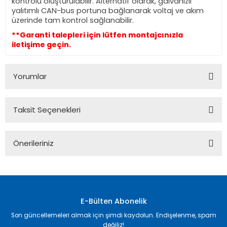
kontrolü oluşturulabilir. Alternatif olarak, galvanizli
yalıtımlı CAN-bus portuna bağlanarak voltaj ve akım
üzerinde tam kontrol sağlanabilir.
**Garanti talepleri için lütfen montajcınızla
iletişime geçin.
Yorumlar
Taksit Seçenekleri
Bu ürüne ilk yorumu siz yapın!
Önerileriniz
Yorum Yaz
Bu ürünün fiyat bilgisi, resim, ürün açıklamalarında ve diğer
konularda yetersiz gördüğünüz noktaları öneri formunu
kullanarak tarafımıza iletebilirsiniz.
Görüş ve önerileriniz için teşekkür ederiz.
E-Bülten Abonelik
Son güncellemeleri almak için şimdi kaydolun. Endişelenme, spam
Ürün resmi kalitesiz, bozuk veya görüntülenemiyor.
değiliz!