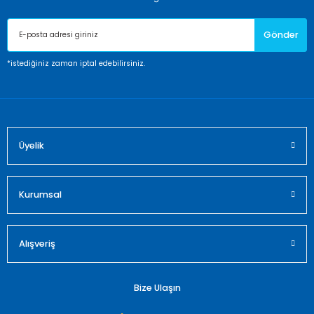
Ürün açıklamasında eksik bilgiler bulunuyor.
Gönder
Ürün bilgilerinde hatalar bulunuyor.
Ürün fiyatı diğer sitelerden daha pahalı.
*istediğiniz zaman iptal edebilirsiniz.
Bu ürüne benzer farklı alternatifler olmalı.
Üyelik
Gönder
Kurumsal
Alışveriş
Bize Ulaşın