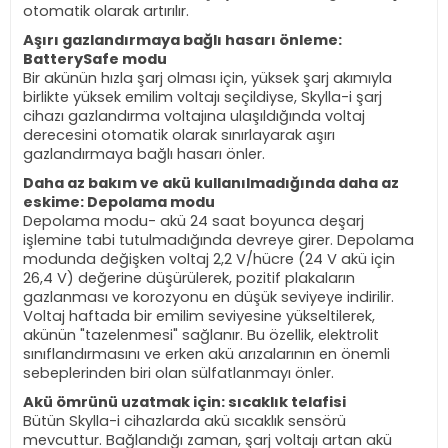
otomatik olarak artırılır.
Aşırı gazlandırmaya bağlı hasarı önleme:
BatterySafe modu
Bir akünün hızla şarj olması için, yüksek şarj akımıyla
birlikte yüksek emilim voltajı seçildiyse, Skylla-i şarj
cihazı gazlandırma voltajına ulaşıldığında voltaj
derecesini otomatik olarak sınırlayarak aşırı
gazlandırmaya bağlı hasarı önler.
Daha az bakım ve akü kullanılmadığında daha az
eskime: Depolama modu
Depolama modu- akü 24 saat boyunca deşarj
işlemine tabi tutulmadığında devreye girer. Depolama
modunda değişken voltaj 2,2 V/hücre (24 V akü için
26,4 V) değerine düşürülerek, pozitif plakaların
gazlanması ve korozyonu en düşük seviyeye indirilir.
Voltaj haftada bir emilim seviyesine yükseltilerek,
akünün "tazelenmesi" sağlanır. Bu özellik, elektrolit
sınıflandırmasını ve erken akü arızalarının en önemli
sebeplerinden biri olan sülfatlanmayı önler.
Akü ömrünü uzatmak için: sıcaklık telafisi
Bütün Skylla-i cihazlarda akü sıcaklık sensörü
mevcuttur. Bağlandığı zaman, şarj voltajı artan akü