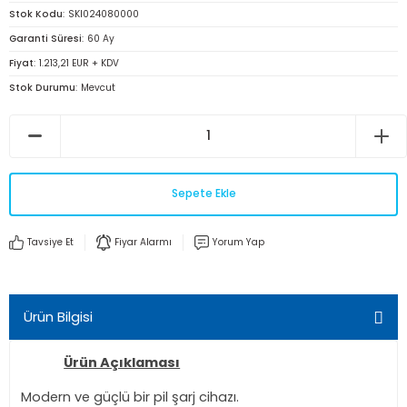
Stok Kodu
SKI024080000
Garanti Süresi
60 Ay
Fiyat
1.213,21 EUR + KDV
Stok Durumu
Mevcut
Sepete Ekle
Tavsiye Et
Fiyar Alarmı
Yorum Yap
Ürün Bilgisi
Ürün Açıklaması
Modern ve güçlü bir pil şarj cihazı.