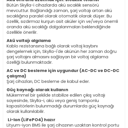
Bütün Skylla-i cihazlarda akü sıcaklık sensörü
mevcuttur. Bağlandığı zaman, şarj voltajı artan akü
sıcaklığına paralel olarak otomatik olarak düşer. Bu
özellik, sızdırmaz kurşun asit aküler için ve/veya önemli
oranda akü sıcaklığı dalgalanmaları beklendiğinde
özellikle önerilir.
Akü voltajı algılama
Kablo rezistansına bağlı olarak voltaj kaybını
dengelemek için, Skylla-i'de akünün her zaman doğru
şarj voltajını almasını sağlayan bir voltaj algılama
özelliği bulunmaktadır.
AC ve DC besleme için uygundur (AC-DC ve DC-DC
çalışma)
Şarj cihazları, DC besleme de kabul eder.
Güç kaynağı olarak kullanın
Mükemmel bir şekilde stabilize edilen çıkış voltajı
sayesinde, Skylla-i, akü veya geniş tamponlu
kapasitörlerin bulunmadığı durumlarda güç kaynağı
olarak kullanılabilir.
Li-Ion (LiFePO4) hazır
Lityum-iyon BMS ile şarj cihazının uzaktan kontrol portu