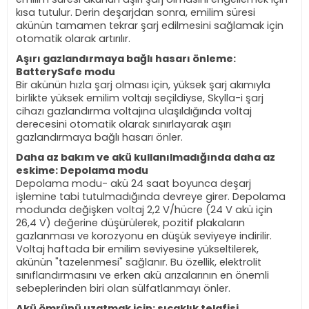
kısa tutulur. Derin deşarjdan sonra, emilim süresi
akünün tamamen tekrar şarj edilmesini sağlamak için
otomatik olarak artırılır.
Aşırı gazlandırmaya bağlı hasarı önleme:
BatterySafe modu
Bir akünün hızla şarj olması için, yüksek şarj akımıyla
birlikte yüksek emilim voltajı seçildiyse, Skylla-i şarj
cihazı gazlandırma voltajına ulaşıldığında voltaj
derecesini otomatik olarak sınırlayarak aşırı
gazlandırmaya bağlı hasarı önler.
Daha az bakım ve akü kullanılmadığında daha az
eskime: Depolama modu
Depolama modu- akü 24 saat boyunca deşarj
işlemine tabi tutulmadığında devreye girer. Depolama
modunda değişken voltaj 2,2 V/hücre (24 V akü için
26,4 V) değerine düşürülerek, pozitif plakaların
gazlanması ve korozyonu en düşük seviyeye indirilir.
Voltaj haftada bir emilim seviyesine yükseltilerek,
akünün "tazelenmesi" sağlanır. Bu özellik, elektrolit
sınıflandırmasını ve erken akü arızalarının en önemli
sebeplerinden biri olan sülfatlanmayı önler.
Akü ömrünü uzatmak için: sıcaklık telafisi