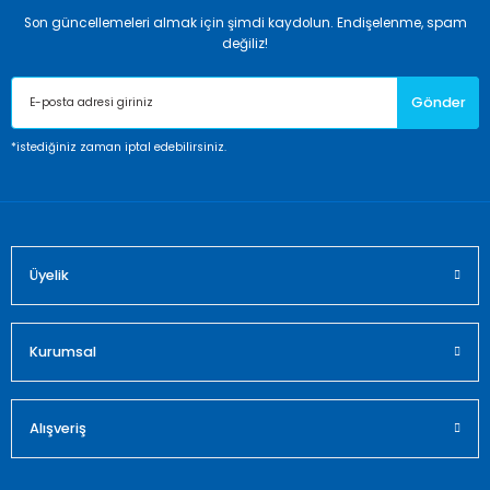
Son güncellemeleri almak için şimdi kaydolun. Endişelenme, spam
Ürün resmi kalitesiz, bozuk veya görüntülenemiyor.
değiliz!
Ürün açıklamasında eksik bilgiler bulunuyor.
Gönder
Ürün bilgilerinde hatalar bulunuyor.
Ürün fiyatı diğer sitelerden daha pahalı.
*istediğiniz zaman iptal edebilirsiniz.
Bu ürüne benzer farklı alternatifler olmalı.
Üyelik
Gönder
Kurumsal
Alışveriş