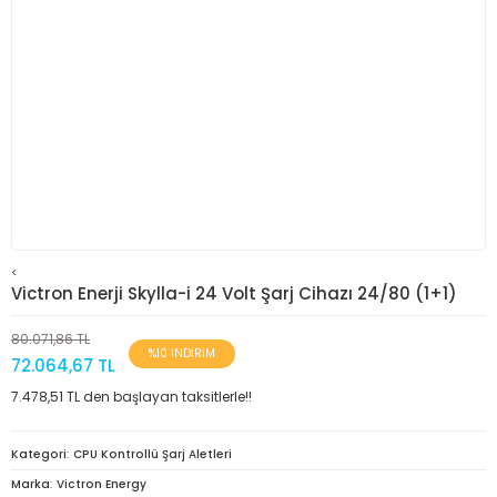
<
Victron Enerji Skylla-i 24 Volt Şarj Cihazı 24/80 (1+1)
80.071,86 TL
%10 İNDİRİM
72.064,67 TL
7.478,51 TL den başlayan taksitlerle!!
Kategori
CPU Kontrollü Şarj Aletleri
Marka
Victron Energy