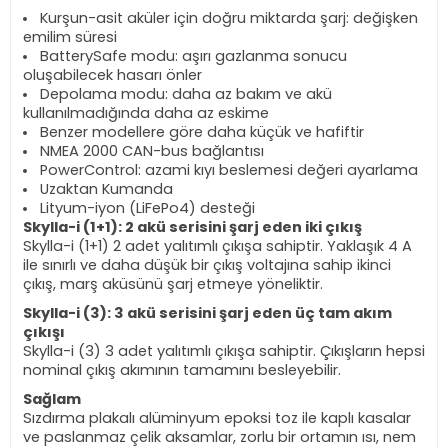
Kurşun-asit aküler için doğru miktarda şarj: değişken
emilim süresi
BatterySafe modu: aşırı gazlanma sonucu
oluşabilecek hasarı önler
Depolama modu: daha az bakım ve akü
kullanılmadığında daha az eskime
Benzer modellere göre daha küçük ve hafiftir
NMEA 2000 CAN-bus bağlantısı
PowerControl: azami kıyı beslemesi değeri ayarlama
Uzaktan Kumanda
Lityum-iyon (LiFePo4) desteği
Skylla-i (1+1): 2 akü serisini şarj eden iki çıkış
Skylla-i (1+1) 2 adet yalıtımlı çıkışa sahiptir. Yaklaşık 4 A
ile sınırlı ve daha düşük bir çıkış voltajına sahip ikinci
çıkış, marş aküsünü şarj etmeye yöneliktir.
Skylla-i (3): 3 akü serisini şarj eden üç tam akım
çıkışı
Skylla-i (3) 3 adet yalıtımlı çıkışa sahiptir. Çıkışların hepsi
nominal çıkış akımının tamamını besleyebilir.
Sağlam
Sızdırma plakalı alüminyum epoksi toz ile kaplı kasalar
ve paslanmaz çelik aksamlar, zorlu bir ortamın ısı, nem