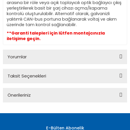
arasına bir röle veya açık toplayıcılı optik bağlayıcı çıkış
yerleştirilerek basit bir şarj cihazı açma/kapama
kontrolü oluşturulabilir. Alternatif olarak, galvanizli
yalıtımlı CAN-bus portuna bağlanarak voltaj ve akım
üzerinde tam kontrol sağlanabilir.
**Garanti talepleri için lütfen montajcınızla
iletişime geçin.
Yorumlar
Taksit Seçenekleri
Bu ürüne ilk yorumu siz yapın!
Önerileriniz
Yorum Yaz
Bu ürünün fiyat bilgisi, resim, ürün açıklamalarında ve diğer
konularda yetersiz gördüğünüz noktaları öneri formunu
kullanarak tarafımıza iletebilirsiniz.
Görüş ve önerileriniz için teşekkür ederiz.
E-Bülten Abonelik