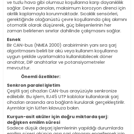
ve tuzlu hava gibi olumsuz koşullarına karşı dayanıklılık
sağlar. Devre panoları, maksimum korozyon direnci için
akrilik kaplamayla korunmaktadır. Sıcaklık sensörleri,
gerektiğinde olağanüstü çevre koşullarında çıkış akımını
otomatik olarak düşürerek, güç bileşenlerinin her
zaman belirlenen sınırlar dahilinde çalışmasını sağlar.
Esnek
Bir CAN-bus (NMEA 2000) arabiriminin yanı sıra şarj
algoritmasını belirli bir akü veya kullanım koşullarına
uygun şekilde uyarlamakta kullanılabilecek döner
anahtar, DIP anahtarlar ve potansiyometreler
mevcuttur.
Önemli özellikler:
Senkron paralel işletim
Çeşitli şarj cihazları CAN-bus arayüzüyle senkronize
edilebilir. Bu işlem, RJ45 UTP kablolar kullanılarak şarj
cihazları arasında ara bağlantı kurularak gerçekleştirilir.
Ayrıntılar için lütfen kılavuza bakın.
Kurşun-asit aküler için doğru miktarda şarj:
değişken emilim süresi
Sadece düşük deşarj işlemlerinin yapıldığı durumlarda
emilim süresi akünün aşırı şarj olmasını engellemek için