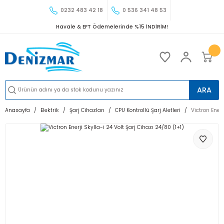
0232 483 42 18
0 536 341 48 53
Havale & EFT Ödemelerinde %15 İNDİRİM!
ARA
Anasayfa
Elektrik
Şarj Cihazları
CPU Kontrollü Şarj Aletleri
Victron Enerj