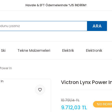
Havale & EFT Ödemelerinde %15 İNDİRİM!
ARA
 Ski
Tekne Malzemeleri
Elektrik
Elektronik
 Power In
Victron Lynx Power I
10.791,14 TL
%10 İNDİRİ
9.712,03 TL