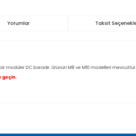
Yorumlar
Taksit Seçenekle
 bir modüler DC baradır. Ürünün M8 ve M10 modelleri mevcuttur
e geçin.
nularda yetersiz gördüğünüz noktaları öneri formunu kullanarak tarafımı
Bu ürüne ilk yorumu siz yapın!