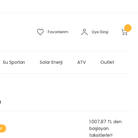
Favorilerim
Üye Girişi
Su Sporları
Solar Enerji
ATV
Outlet
n
1.007,87 TL den
başlayan
M
taksitlerle!!