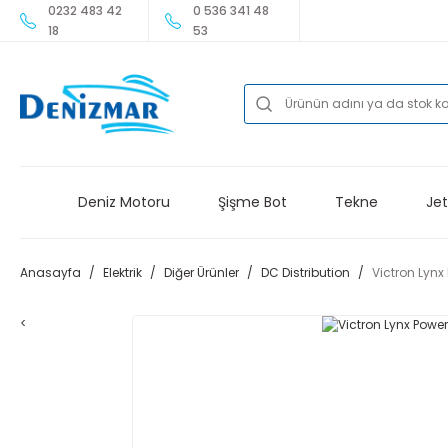
0232 483 42
0 536 341 48
18
53
Deniz Motoru
Şişme Bot
Tekne
Jet
Anasayfa
Elektrik
Diğer Ürünler
DC Distribution
Victron Lynx
<