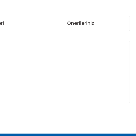
ri
Önerileriniz
.
za iletebilirsiniz.