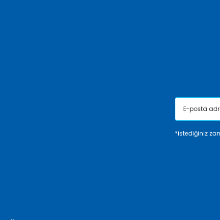
Ürün resmi kalitesiz, bozuk veya görüntülenemiyor.
Ürün açıklamasında eksik bilgiler bulunuyor.
Ürün bilgilerinde hatalar bulunuyor.
Ürün fiyatı diğer sitelerden daha pahalı.
Bu ürüne benzer farklı alternatifler olmalı.
*istediğiniz zam