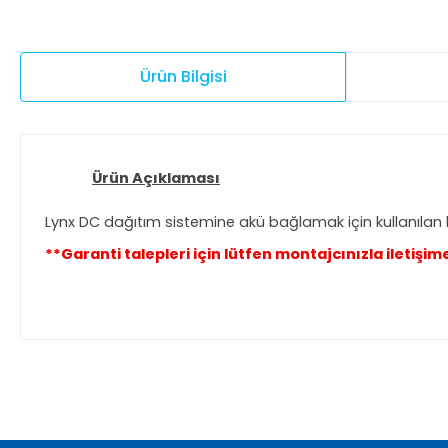
Ürün Bilgisi
Ürün Açıklaması
Lynx DC dağıtım sistemine akü bağlamak için kullanılan
**Garanti talepleri için lütfen montajcınızla iletişim
Bu ürünün fiyat bilgisi, resim, ürün açıklamalarında ve diğer ko
Görüş ve önerileriniz için teşekkür ederiz.