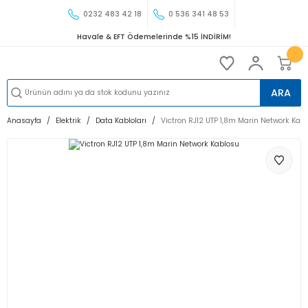
0232 483 42 18
0 536 341 48 53
Havale & EFT Ödemelerinde %15 İNDİRİM!
ARA
Anasayfa
Elektrik
Data Kabloları
Victron RJ12 UTP 1,8m Marin Network Kab