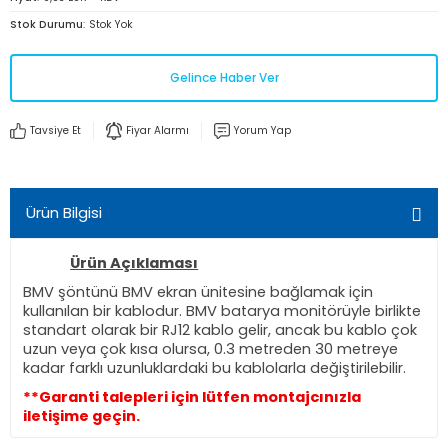
Stok Durumu
Stok Yok
Gelince Haber Ver
Tavsiye Et
Fiyar Alarmı
Yorum Yap
Ürün Bilgisi
Ürün Açıklaması
BMV şöntünü BMV ekran ünitesine bağlamak için
kullanılan bir kablodur. BMV batarya monitörüyle birlikte
standart olarak bir RJ12 kablo gelir, ancak bu kablo çok
uzun veya çok kısa olursa, 0.3 metreden 30 metreye
kadar farklı uzunluklardaki bu kablolarla değiştirilebilir.
**Garanti talepleri için lütfen montajcınızla
iletişime geçin.