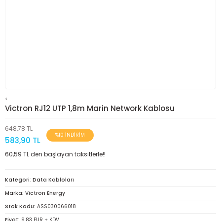
<
Victron RJ12 UTP 1,8m Marin Network Kablosu
648,78 TL
%10 İNDİRİM
583,90 TL
60,59 TL den başlayan taksitlerle!!
Kategori
Data Kabloları
Marka
Victron Energy
Stok Kodu
ASS030066018
Fiyat
9,83 EUR + KDV