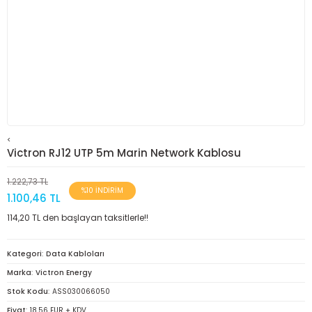
<
Victron RJ12 UTP 5m Marin Network Kablosu
1.222,73 TL
%10 İNDİRİM
1.100,46 TL
114,20 TL den başlayan taksitlerle!!
Kategori
Data Kabloları
Marka
Victron Energy
Stok Kodu
ASS030066050
Fiyat
18,56 EUR + KDV