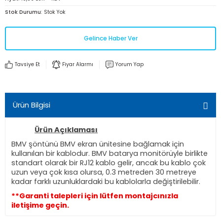
Stok Durumu
Stok Yok
Gelince Haber Ver
Tavsiye Et
Fiyar Alarmı
Yorum Yap
Ürün Bilgisi
Ürün Açıklaması
BMV şöntünü BMV ekran ünitesine bağlamak için
kullanılan bir kablodur. BMV batarya monitörüyle birlikte
standart olarak bir RJ12 kablo gelir, ancak bu kablo çok
uzun veya çok kısa olursa, 0.3 metreden 30 metreye
kadar farklı uzunluklardaki bu kablolarla değiştirilebilir.
**Garanti talepleri için lütfen montajcınızla
iletişime geçin.