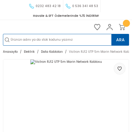
0232 483 42 18
0 536 341 48 53
Havale & EFT Ödemelerinde %15 İNDİRİM!
ARA
Anasayfa
Elektrik
Data Kabloları
Victron RJ12 UTP 5m Marin Network Kabl