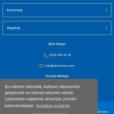
Gönder
Kurumsal
Alışveriş
Bize Ulaşın
0232 483 42 18
info@denizmar.com
Sosyal Medya
Bu internet sitesinde, kullanıcı deneyimini
geliştirmek ve internet sitesinin verimli
çalışmasını sağlamak amacıyla çerezler
kullanılmaktadır.
Ayrıntıları inceleyin
Denizmar İç Dış Ticaret Anonim Şirketi© Tüm hakları saklıdır. Kredi kartı