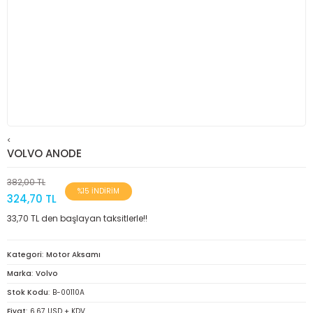
<
VOLVO ANODE
382,00 TL
%15 İNDİRİM
324,70 TL
33,70 TL den başlayan taksitlerle!!
Kategori
Motor Aksamı
Marka
Volvo
Stok Kodu
B-00110A
Fiyat
6,67 USD + KDV